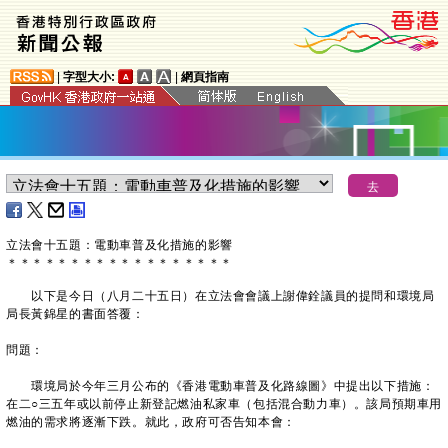
|
字型大小:
|
網頁指南
立法會十五題：電動車普及化措施的影響
＊
＊
＊
＊
＊
＊
＊
＊
＊
＊
＊
＊
＊
＊
＊
＊
＊
＊
以下是今日（八月二十五日）在立法會會議上謝偉銓議員的提問和環境局
局長黃錦星的書面答覆：
問題：
環境局於今年三月公布的《香港電動車普及化路線圖》中提出以下措施：
在二○三五年或以前停止新登記燃油私家車（包括混合動力車）。該局預期車用
燃油的需求將逐漸下跌。就此，政府可否告知本會：