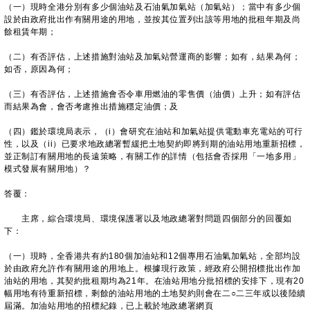
（一）現時全港分別有多少個油站及石油氣加氣站（加氣站）；當中有多少個
設於由政府批出作有關用途的用地，並按其位置列出該等用地的批租年期及尚
餘租賃年期；
（二）有否評估，上述措施對油站及加氣站營運商的影響；如有，結果為何；
如否，原因為何；
（三）有否評估，上述措施會否令車用燃油的零售價（油價）上升；如有評估
而結果為會，會否考慮推出措施穩定油價；及
（四）鑑於環境局表示，（i）會研究在油站和加氣站提供電動車充電站的可行
性，以及（ii）已要求地政總署暫緩把土地契約即將到期的油站用地重新招標，
並正制訂有關用地的長遠策略，有關工作的詳情（包括會否採用「一地多用」
模式發展有關用地）？
答覆：
主席，綜合環境局、環境保護署以及地政總署對問題四個部分的回覆如
下：
（一）現時，全香港共有約180個加油站和12個專用石油氣加氣站，全部均設
於由政府允許作有關用途的用地上。根據現行政策，經政府公開招標批出作加
油站的用地，其契約批租期均為21年。在油站用地分批招標的安排下，現有20
幅用地有待重新招標，剩餘的油站用地的土地契約則會在二○二三年或以後陸續
屆滿。加油站用地的招標紀錄，已上載於地政總署網頁