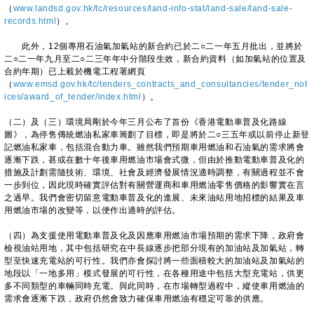
（
www.landsd.gov.hk/tc/resources/land-info-stat/land-sale/land-sale-
records.html
）。
此外，12個專用石油氣加氣站的新合約已於二○二一年五月批出，並將於
二○二一年九月至二○二三年年中分階段生效，新合約資料（如加氣站的位置及
合約年期）已上載於機電工程署網頁
（
www.emsd.gov.hk/tc/tenders_contracts_and_consultancies/tender_not
ices/award_of_tender/index.html
）。
（二）及（三）環境局剛於今年三月公布了首份《香港電動車普及化路線
圖》，為停售傳統燃油私家車籌劃了目標，即是將於二○三五年或以前停止新登
記燃油私家車，包括混合動力車。雖然我們預期車用燃油和石油氣的需求將會
逐漸下跌，甚或在數十年後車用燃油市場會式微，但由於推動電動車普及化的
措施及計劃需隨技術、環境、社會及經濟發展情況適時調整，有關過程並不會
一步到位，因此現時確實評估對有關營運商和車用燃油零售價格的影響實在言
之過早。我們會密切留意電動車普及化的進展、未來油站用地招標的結果及車
用燃油市場的改變等，以便作出適時的評估。
（四）為支援使用電動車普及化及因應車用燃油市場預期的需求下降，政府會
檢視油站用地，其中包括研究在中長線逐步把部分現有的加油站及加氣站，轉
型至快速充電站的可行性。我們亦會探討將一些面積較大的加油站及加氣站的
地段以「一地多用」模式發展的可行性，在各種用途中包括大型充電站，供更
多不同類型的車輛同時充電。與此同時，在市場轉型過程中，縱使車用燃油的
需求會逐漸下跌，政府仍然會致力確保車用燃油有穩定可靠的供應。