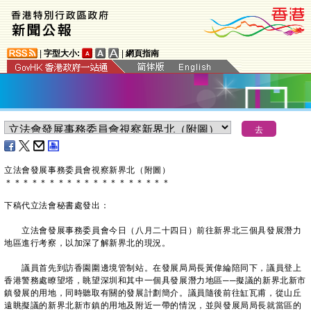
|
字型大小:
|
網頁指南
立法會發展事務委員會視察新界北（附圖）
＊
＊
＊
＊
＊
＊
＊
＊
＊
＊
＊
＊
＊
＊
＊
＊
＊
＊
＊
下稿代立法會秘書處發出：
立法會發展事務委員會今日（八月二十四日）前往新界北三個具發展潛力
地區進行考察，以加深了解新界北的現況。
議員首先到訪香園圍邊境管制站。在發展局局長黃偉綸陪同下，議員登上
香港警務處瞭望塔，眺望深圳和其中一個具發展潛力地區─‍─擬議的新界北新市
鎮發展的用地，同時聽取有關的發展計劃簡介。議員隨後前往缸瓦甫，從山丘
遠眺擬議的新界北新市鎮的用地及附近一帶的情況，並與發展局局長就當區的