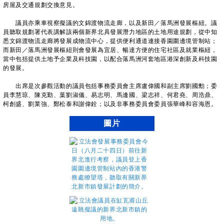
房屋及交通規劃交換意見。
議員亦乘車視察擬議的文錦渡物流走廊，以及新田／落馬洲發展樞紐。議
員聽取規劃署代表講解該兩個新界北具發展潛力地區的土地用途規劃，從中知
悉文錦渡物流走廊將發展成物流中心，提供便利通道連接香園圍邊境管制站；
而新田／落馬洲發展樞紐則會發展為宜居、暢達方便的住宅社區及就業樞紐，
當中包括提供土地予企業及科技園，以配合落馬洲河套地區港深創新及科技園
的發展。
出席是次參觀活動的議員包括事務委員會主席盧偉國和副主席劉國勳；委
員李慧琼、陳克勤、葉劉淑儀、易志明、馬逢國、梁志祥、何君堯、周浩鼎、
柯創盛、劉業強、鄭松泰和謝偉銓；以及非事務委員會委員張華峰和容海恩。
圖片