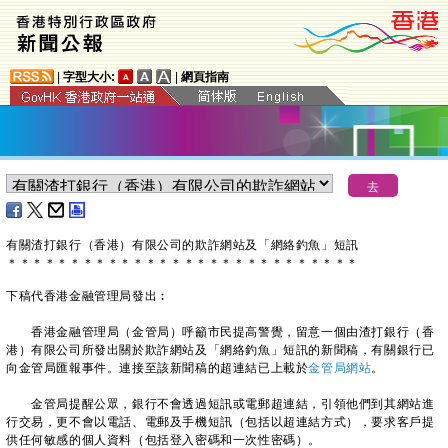
|
字型大小:
|
網頁指南
有關渣打銀行（香港）有限公司的欺詐網站及「網絡釣魚」短訊
＊
＊
＊
＊
＊
＊
＊
＊
＊
＊
＊
＊
＊
＊
＊
＊
＊
＊
＊
＊
＊
＊
＊
＊
＊
＊
＊
＊
下稿代香港金融管理局發出︰
香港金融管理局（金管局）呼籲市民提高警覺，留意一個由渣打銀行（香
港）有限公司所發出關於欺詐網站及「網絡釣魚」短訊的新聞稿，有關銀行已
向金管局匯報事件。連接至該新聞稿的超連結已上載於
金管局網站
。
金管局提醒公眾，銀行不會透過短訊或電郵超連結，引領他們到其網站進
行交易，更不會以電話、電郵及手機短訊（包括以超連結方式），要求客戶提
供任何敏感的個人資料（包括登入密碼和一次性密碼）。