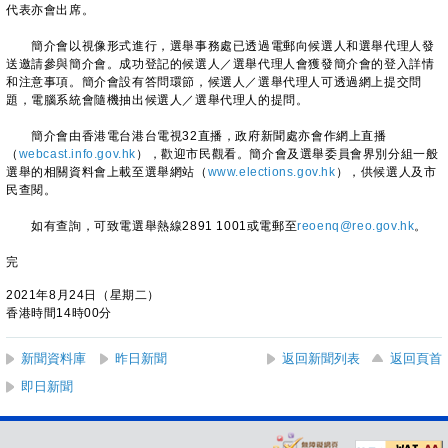
代表亦會出席。
簡介會以視像形式進行，選舉事務處已透過電郵向候選人和選舉代理人發
送邀請參與簡介會。成功登記的候選人／選舉代理人會獲發簡介會的登入詳情
和注意事項。簡介會設有答問環節，候選人／選舉代理人可透過網上提交問
題，電腦系統會隨機抽出候選人／選舉代理人的提問。
簡介會由香港電台港台電視32直播，政府新聞處亦會作網上直播
（
webcast.info.gov.hk
），歡迎市民觀看。簡介會及選舉委員會界別分組一般
選舉的相關資料會上載至選舉網站（
www.elections.gov.hk
），供候選人及市
民查閱。
如有查詢，可致電選舉熱線2891 1001或電郵至
reoenq@reo.gov.hk
。
完
2021年8月24日（星期二）
香港時間14時00分
新聞資料庫
昨日新聞
返回新聞列表
返回頁首
即日新聞