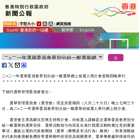
|
字型大小:
|
網頁指南
二○二一年選舉委員會界別分組一般選舉網上候選人簡介會星期四晚舉行
＊
＊
＊
＊
＊
＊
＊
＊
＊
＊
＊
＊
＊
＊
＊
＊
＊
＊
＊
＊
＊
＊
＊
＊
＊
＊
＊
＊
＊
＊
＊
＊
下稿代選舉管理委員會發出：
選舉管理委員會（選管會）現定於星期四（八月二十六日）晚上七時三十
分，為二○二一年選舉委員會界別分組一般選舉的候選人舉行網上簡介會。
選管會主席馮驊法官將主持簡介會，向候選人講解是次選舉委員會界別分
組一般選舉的選舉安排、選舉活動指引內容及在進行競選活動時應注意的重要
事項；廉政公署的代表會闡述《選舉（舞弊及非法行為）條例》；而香港郵政
的代表則會講解免費投寄選舉郵件的安排及相關要求。選舉事務處和律政司的