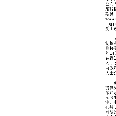
公布
須於
期見
www.c
ting.p
受上
政府
制檢
條接
的1
在得
內，以
向政
人士
全港
提供
預約
示各
測。
心於
尚餘