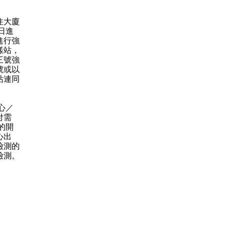
住大廈
日進
進行強
樣站，
三號強
號或以
站連同
心／
付需
的開
心出
檢測的
檢測。