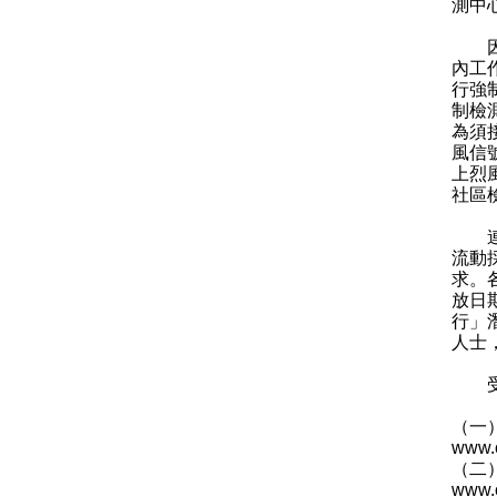
測中
因應
內工
行強
制檢
為須
風信
上烈
社區
連同
流動
求。
放日
行」
人士
受檢
（一
www.c
（二
www.c