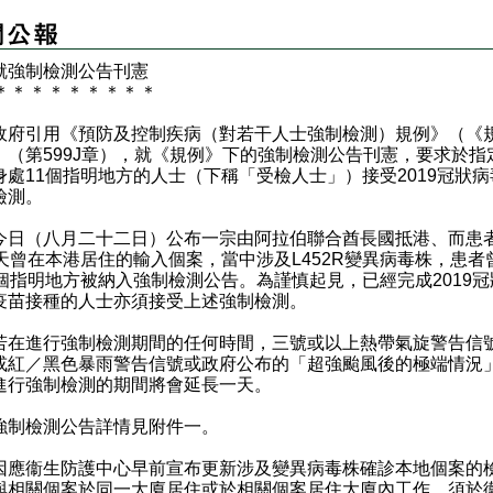
就強制檢測公告刊憲
＊
＊
＊
＊
＊
＊
＊
＊
＊
府引用《預防及控制疾病（對若干人士強制檢測）規例》（《
）（第599J章），就《規例》下的強制檢測公告刊憲，要求於指
身處11個指明地方的人士（下稱「受檢人士」）接受2019冠狀病
檢測。
（八月二十二日）公布一宗由阿拉伯聯合酋長國抵港、而患
1天曾在本港居住的輸入個案，當中涉及L452R變異病毒株，患者
1個指明地方被納入強制檢測公告。為謹慎起見，已經完成2019冠
疫苗接種的人士亦須接受上述強制檢測。
進行強制檢測期間的任何時間，三號或以上熱帶氣旋警告信
或紅／黑色暴雨警告信號或政府公布的「超強颱風後的極端情況
進行強制檢測的期間將會延長一天。
檢測公告詳情見附件一。
衞生防護中心早前宣布更新涉及變異病毒株確診本地個案的
與相關個案於同一大廈居住或於相關個案居住大廈內工作，須於