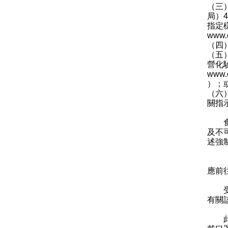
（三
局）
指定
www.c
（四
（五
營化
www.c
）；
（六
關指
食物
及不
述強
「受
應前
受檢
有關
此外