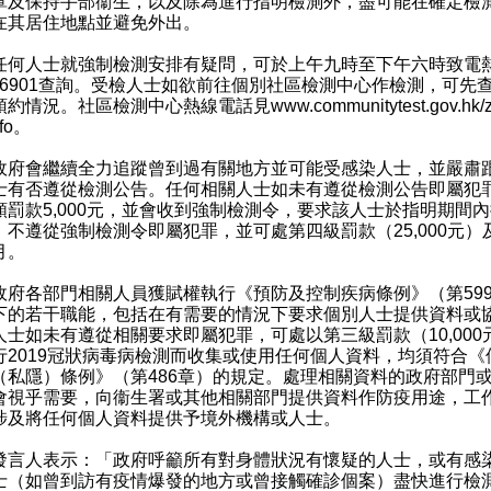
罩及保持手部衞生，以及除為進行指明檢測外，盡可能在確定檢
在其居住地點並避免外出。
人士就強制檢測安排有疑問，可於上午九時至下午六時致電
75 6901查詢。受檢人士如欲前往個別社區檢測中心作檢測，可先
預約情況。社區檢測中心熱線電話見
www.communitytest.gov.hk/
fo
。
會繼續全力追蹤曾到過有關地方並可能受感染人士，並嚴肅
士有否遵從檢測公告。任何相關人士如未有遵從檢測公告即屬犯
額罰款5,000元，並會收到強制檢測令，要求該人士於指明期間
。不遵從強制檢測令即屬犯罪，並可處第四級罰款（25,000元）
月。
各部門相關人員獲賦權執行《預防及控制疾病條例》（第59
下的若干職能，包括在有需要的情況下要求個別人士提供資料或
人士如未有遵從相關要求即屬犯罪，可處以第三級罰款（10,000
行2019冠狀病毒病檢測而收集或使用任何個人資料，均須符合《
（私隱）條例》（第486章）的規定。處理相關資料的政府部門
會視乎需要，向衞生署或其他相關部門提供資料作防疫用途，工
涉及將任何個人資料提供予境外機構或人士。
人表示：「政府呼籲所有對身體狀況有懷疑的人士，或有感
士（如曾到訪有疫情爆發的地方或曾接觸確診個案）盡快進行檢