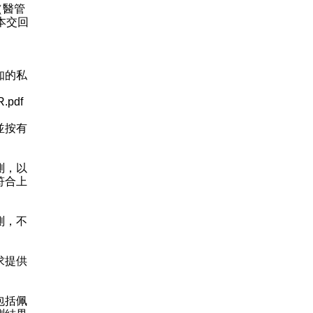
（醫管
本交回
；
知的私
R.pdf
並按有
測，以
符合上
測，不
求提供
包括佩