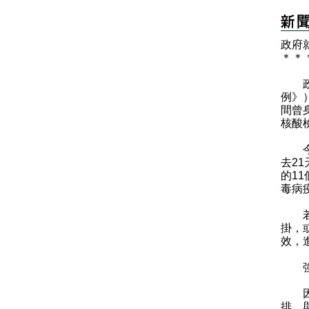
政府
＊
＊
​政
例》
間曾
核酸
今日
去2
的1
毒病
若在
掛，
效，
強制
因應
排，