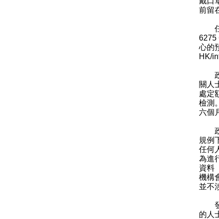
戴口
前留
任何
62
心的
HK/in
政府
關人
處定
檢測
六個
政府
規例
任何
為進
資料
機構
並不
發言
的人