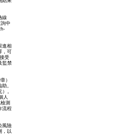
測結果
熱線
查詢中
zh-
跟進相
罪，可
內接受
及監禁
9章）
協助。
元）。
個人
或檢測
作流程
染風險
測，以