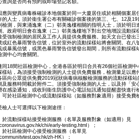
心查詢是否尚有預約或即場登記名額。
與變異病毒株確診本地個案於同一大廈居住或於相關個案居
作的人士，須於衞生署公布有關確診個案後的第三、七、12及19
制檢測，與東涌逸東（二）邨美逸樓相關的指明人士，須於明日
測。政府明日會在逸東（二）邨美逸樓地下對出空地增設流動採
接受強制檢測的居民及工作人員提供免費服務。如天文台已發出
號或紅色暴雨警告信號，位於室外的流動採樣站將會關閉。在八
風或暴風信號，或黑色暴雨警告信號發出期間，則所有流動採樣
檢測中心均會關閉。
18間社區檢測中心，全港各區於明日合共有26個社區檢測中
採樣站，為須接受強制檢測的人士提供免費服務，檢測量足以應
各區向公眾提供免費2019冠狀病毒病核酸檢測服務的流動採樣站
期及服務時間載於附件二。須接受強制檢測的人士，以及持「安
潛在感染通知，或收到衞生防護中心電話短訊通知提醒盡快進行
，可於社區檢測中心或流動採樣站（如服務對象適用）接受免費
人士可選擇以下檢測途徑：
）於流動採樣站接受檢測服務（名單及服務對象（如適用）見
oronavirus.gov.hk/chi/early-testing.html
）；
）於社區檢測中心接受檢測服務（名單見
ommunitytest.gov.hk/zh-HK
）；