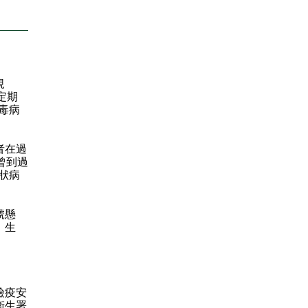
規
定期
毒病
者在過
曾到過
狀病
號懸
」生
檢疫安
衞生署