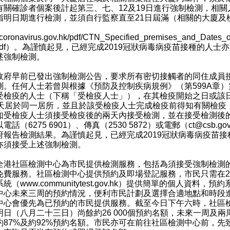
有關確診者個案後計起第三、七、12及19日進行強制檢測，相關
指明日期進行檢測，並須自行監察直至21日屆滿（相關的大廈及
oronavirus.gov.hk/pdf/CTN_Specified_premises_and_Dates_o
df
）。為謹慎起見，已經完成2019冠狀病毒病疫苗接種的人士
述強制檢測。
早前已發出強制檢測公告，要求所有密切接觸者的同住成員
測。任何人士若曾與根據《預防及控制疾病規例》（第599A章）
受檢疫的人士（下稱「受檢疫人士」），在其檢疫開始之日或該
4天居於同一居所，並且於該受檢疫人士完成檢疫前得知有關檢疫
知受檢疫人士須接受檢疫後的兩天內接受檢測，並在接受檢測後
電話（6275 6901）、傳真（2530 5872）或電郵（ct@csb.gov
府報告檢測結果。為謹慎起見，已經完成2019冠狀病毒病疫苗接
亦須接受上述強制檢測。
社區檢測中心為市民提供檢測服務，包括為須接受強制檢測
免費服務。社區檢測中心提供預約及即場登記服務，市民只需在2
系統（
www.communitytest.gov.hk
）提供簡單的個人資料，預約
中心未來三周的預約情況，便利市民計劃及選擇合適地點和時段
中心會優先為已預約的市民提供服務。截至今日下午六時，社區
明日（八月二十三日）尚餘約26 000個預約名額，未來一周及兩
約87%及約92%預約名額。市民亦可在前往社區檢測中心前，先