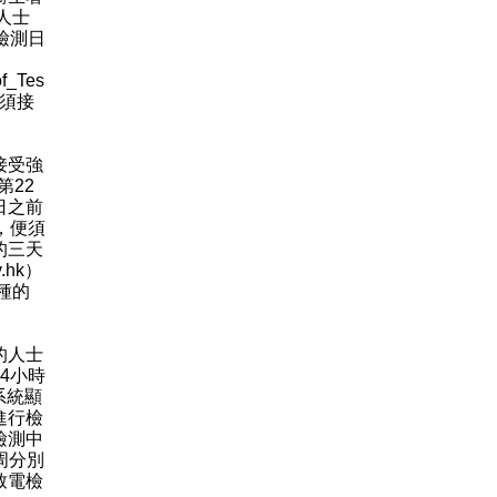
人士
檢測日
f_Tes
亦須接
接受強
第22
日之前
，便須
的三天
.hk）
種的
的人士
4小時
系統顯
進行檢
檢測中
周分別
致電檢