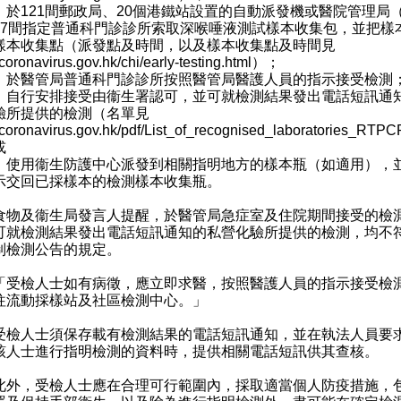
）於121間郵政局、20個港鐵站設置的自動派發機或醫院管理局
47間指定普通科門診診所索取深喉唾液測試樣本收集包，並把樣
樣本收集點（派發點及時間，以及樣本收集點及時間見
oronavirus.gov.hk/chi/early-testing.html
）；
）於醫管局普通科門診診所按照醫管局醫護人員的指示接受檢測
）自行安排接受由衞生署認可，並可就檢測結果發出電話短訊通
驗所提供的檢測（名單見
oronavirus.gov.hk/pdf/List_of_recognised_laboratories_RTPC
或
）使用衞生防護中心派發到相關指明地方的樣本瓶（如適用），
示交回已採樣本的檢測樣本收集瓶。
及衞生局發言人提醒，於醫管局急症室及住院期間接受的檢
可就檢測結果發出電話短訊通知的私營化驗所提供的檢測，均不
制檢測公告的規定。
檢人士如有病徵，應立即求醫，按照醫護人員的指示接受檢
往流動採樣站及社區檢測中心。」
人士須保存載有檢測結果的電話短訊通知，並在執法人員要
該人士進行指明檢測的資料時，提供相關電話短訊供其查核。
，受檢人士應在合理可行範圍內，採取適當個人防疫措施，