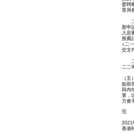
委聘
育局
二○
新申
入息
推薦
○二
交文
二○
二二
（五
如前
與內
查，
方會
完
202
香港時