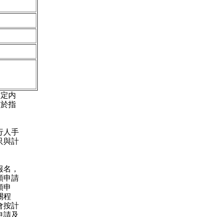
指定内
有於指
行人手
只與計
報名，
領申請
領申
關程
會按計
申請及