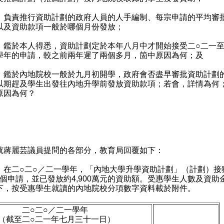
）負責推行資助計劃的政府人員的人手編制、每宗申請的平均審
以及資助款項一般於哪個月份發放；
）鑑於本人得悉，資助計劃定於本年八月中才開始接受二○二一至
學年的申請，較之前兩年遲了兩個多月，箇中原因為何；及
）鑑於內地院校一般於九月初開學，政府會否盡早審批資助計劃
以期趕及學生出發往內地升學前發放資助款項；若會，詳情為何
原因為何？
：
：
麗芸議員提問的各部分，教育局回覆如下：
）在二○二○／二一學年，「內地大學升學資助計劃」（計劃）接
277個申請，並已發放約4,900萬元的資助額。受惠學生人數及資助
下，按受惠學生就讀的內地院校分項數字資料載於附件。
○二○／二一學年
至二○二一年七月三十一日）