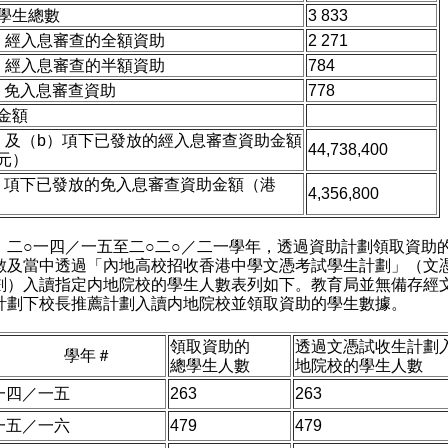
學生總數
3 833
）經入息審查的全額資助
2 271
）經入息審查的半額資助
784
）免入息審查資助
778
金額
）及（b）項下已發放的經入息審查資助金額
44,738,400
元）
）項下已發放的免入息審查資助金額（港
4,356,800
）二○一四／一五至二○二○／二一學年，透過資助計劃領取資助
數及當中透過「內地高校招收香港中學文憑考試學生計劃」（文
劃）入讀指定内地院校的學生人數表列如下。教育局並無備存經
計劃下校長推薦計劃入讀内地院校並領取資助的學生數據。
領取資助的
透過文憑試收生計劃
學年＃
總學生人數
地院校的學生人數
一四／一五
263
263
一五／一六
479
479