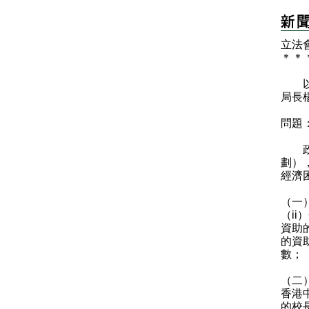
立法
＊
＊
以下
局長
問題
政府
劃）
經濟
（一
（i
資助
的資
數；
（二
香港
的校