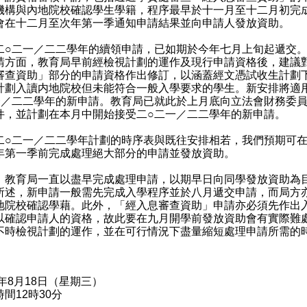
機構與內地院校確認學生學籍，程序最早於十一月至十二月初完
會在十二月至次年第一季通知申請結果並向申請人發放資助。
二一／二二學年的續領申請，已如期於今年七月上旬起遞交。
請方面，教育局早前經檢視計劃的運作及現行申請資格後，建議
審查資助」部分的申請資格作出修訂，以涵蓋經文憑試收生計劃
計劃入讀内地院校但未能符合一般入學要求的學生。新安排將適
一／二二學年的新申請。教育局已就此於上月底向立法會財務委
件，並計劃在本月中開始接受二○二一／二二學年的新申請。
二一／二二學年計劃的時序表與既往安排相若，我們預期可在
年第一季前完成處理絕大部分的申請並發放資助。
）教育局一直以盡早完成處理申請，以期早日向同學發放資助為
所述，新申請一般需先完成入學程序並於八月遞交申請，而局方
地院校確認學藉。此外，「經入息審查資助」申請亦必須先作出
以確認申請人的資格，故此要在九月開學前發放資助會有實際難
不時檢視計劃的運作，並在可行情況下盡量縮短處理申請所需的
1年8月18日（星期三）
間12時30分