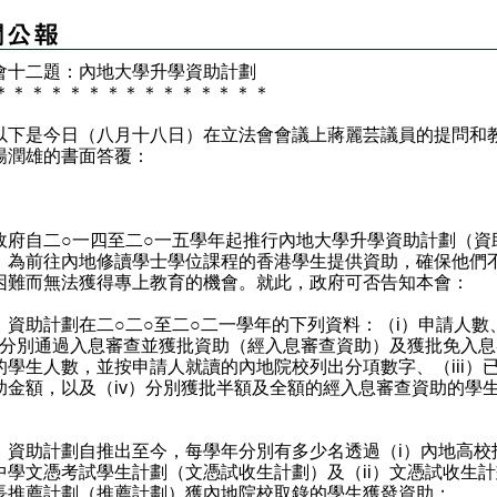
會十二題：內地大學升學資助計劃
＊
＊
＊
＊
＊
＊
＊
＊
＊
＊
＊
＊
＊
＊
＊
是今日（八月十八日）在立法會會議上蔣麗芸議員的提問和
楊潤雄的書面答覆：
：
自二○一四至二○一五學年起推行內地大學升學資助計劃（資
，為前往內地修讀學士學位課程的香港學生提供資助，確保他們
困難而無法獲得專上教育的機會。就此，政府可否告知本會：
）資助計劃在二○二○至二○二一學年的下列資料：（i）申請人數
i）分別通過入息審查並獲批資助（經入息審查資助）及獲批免入
的學生人數，並按申請人就讀的內地院校列出分項數字、（iii）
助金額，以及（iv）分別獲批半額及全額的經入息審查資助的學
）資助計劃自推出至今，每學年分別有多少名透過（i）內地高校
中學文憑考試學生計劃（文憑試收生計劃）及（ii）文憑試收生
長推薦計劃（推薦計劃）獲內地院校取錄的學生獲發資助；