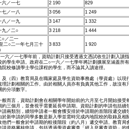
一六／一七
2 190
829
一七／一八
3 056
1 249
一八／一九
3 147
1 332
一九／二○
3 218
1 444
二○／二一
至二○二一年七月三十
3 833
1 920
）
○一六／一七學年前，資助計劃只接受透過文憑試收生計劃入讀
校的學生申請。政府在二○一六／一七學年將計劃擴展至涵蓋所
地院校修讀學士學位課程的學生，而不論其入讀途徑。
）及（四）教育局及在職家庭及學生資助事務處（學資處）以現
處理計劃相關的工作。由於相關人員亦有負責其他工作，故沒有
關的分項數字。
而言，資助計劃會在相關學年開始前的六月至七月開始接受
期約三個月，並會視乎需要延長申請期。資助計劃的申請包括續
申請兩類別，續領申請者一般會獲安排於申請期的首階段遞交續
由於新申請的同學多數是新入學並需時完成内地院校的取錄及相
故他們一般會於申請期的較後階段（約八月）遞交申請。教育局
申請資格審核申請，包括透過學資處審查「經入息審查資助」的