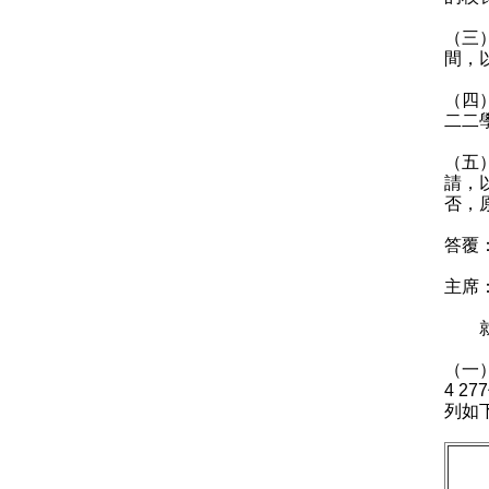
（三
間，
（四
二二
（五
請，
否，
答覆
主席
就蔣
（一
4 
列如
二
（截