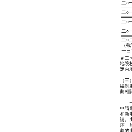
二○
二○
二○
二○
二○
（截
一日
＃二
地院
定內
（三
編制
劃相
一般
申請
和新
請。
序，
劃的