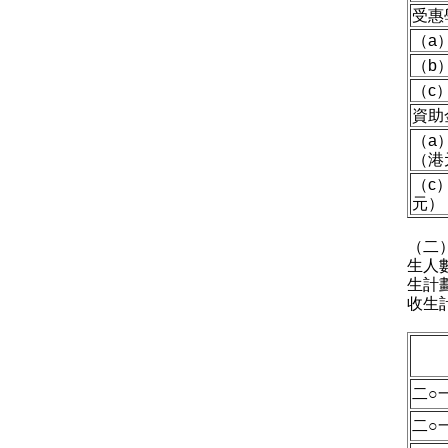
受惠
（a
（b
（c
資助
（a
（港
（c
元）
（二
生人
生計
收生
二○
二○