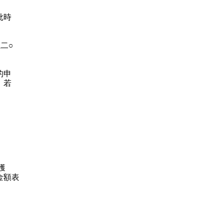
批時
二○
的申
；若
獲
金額表