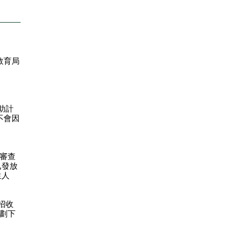
教育局
助計
不會因
、
息審查
已發放
生人
招收
計劃下