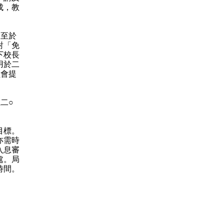
成，教
至於
對「免
下校長
用於二
員會提
二○
目標。
亦需時
入息審
處。局
時間。