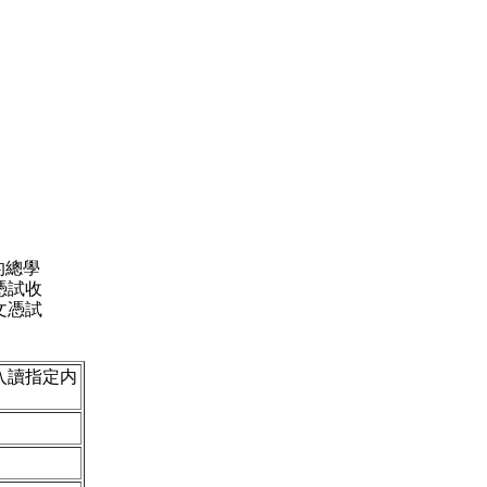
的總學
憑試收
文憑試
入讀指定内