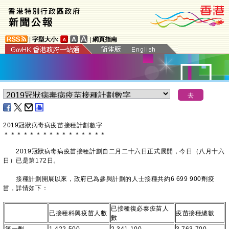
|
字型大小:
|
網頁指南
2019冠狀病毒病疫苗接種計劃數字
＊
＊
＊
＊
＊
＊
＊
＊
＊
＊
＊
＊
＊
＊
＊
＊
2019冠狀病毒病疫苗接種計劃自二月二十六日正式展開，今日（八月十六
日）已是第172日。
接種計劃開展以來，政府已為參與計劃的人士接種共約6 699 900劑疫
苗，詳情如下：
已接種復必泰疫苗人
已接種科興疫苗人數
疫苗接種總數
數