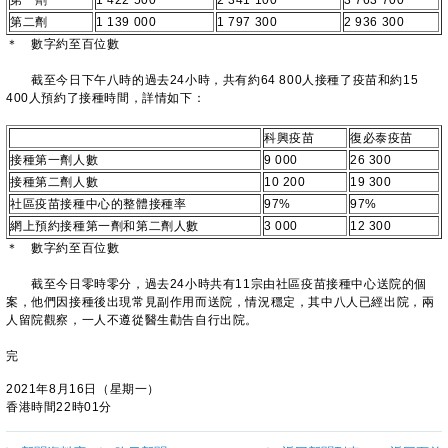
第一劑
1 422 500
2 341 100
3 763 700
第二劑
1 139 000
1 797 300
2 936 300
＊ 數字約至百位數
截至今日下午八時的過去24小時，共有約64 800人接種了疫苗和約15
400人預約了接種時間，詳情如下：
科興疫苗
復必泰疫苗
接種第一劑人數
9 000
26 300
接種第二劑人數
10 200
19 300
社區疫苗接種中心的整體接種率
97%
97%
網上預約接種第一劑和第二劑人數
3 000
12 300
＊ 數字約至百位數
截至今日零時零分，過去24小時共有11宗由社區疫苗接種中心送院的個
案，他們因接種後出現常見副作用而送院，情況穩定，其中八人已經出院，兩
人留院觀察，一人不遵從醫生勸告自行出院。
完
2021年8月16日（星期一）
香港時間22時01分