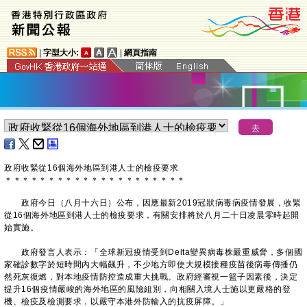
|
字型大小:
|
網頁指南
政府收緊從16個海外地區到港人士的檢疫要求
＊
＊
＊
＊
＊
＊
＊
＊
＊
＊
＊
＊
＊
＊
＊
＊
＊
＊
＊
＊
＊
​政府今日（八月十六日）公布，因應最新2019冠狀病毒病疫情發展，收緊
從16個海外地區到港人士的檢疫要求，有關安排將於八月二十日凌晨零時起開
始實施。
政府發言人表示：「全球新冠疫情受到Delta變異病毒株嚴重威脅，多個國
家確診數字於短時間內大幅飆升，不少地方即使大規模接種疫苗後病毒傳播仍
然死灰復燃，對本地疫情防控造成重大挑戰。政府經審視一籃子因素後，決定
提升16個疫情嚴峻的海外地區的風險組別，向相關入境人士施以更嚴格的登
機、檢疫及檢測要求，以嚴守本港外防輸入的抗疫屏障。」