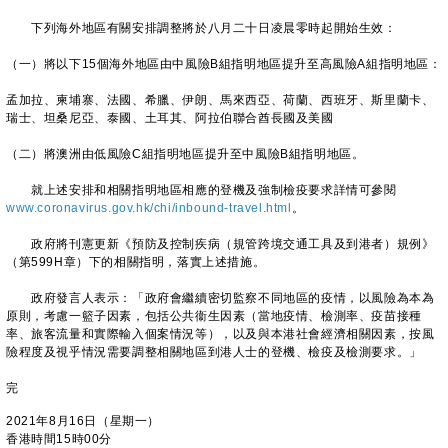
下列海外地區有關安排調整將於八月二十日凌晨零時起開始生效：
（一）將以下15個海外地區由中風險B組指明地區提升至高風險A組指明地區：
孟加拉、柬埔寨、法國、希臘、伊朗、馬來西亞、荷蘭、西班牙、斯里蘭卡、
瑞士、坦桑尼亞、泰國、土耳其、阿拉伯聯合酋長國及美國
（二）將澳洲由低風險C組指明地區提升至中風險B組指明地區。
就上述安排和相關指明地區相應的登機及強制檢疫要求詳情可參閱
www.coronavirus.gov.hk/chi/inbound-travel.html
。
政府將刊憲更新《預防及控制疾病（規管跨境交通工具及到港者）規例》
（第599H章）下的相關指明，落實上述措施。
政府發言人表示：「政府會繼續密切監察不同地區的疫情，以風險為本為
原則，考慮一籃子因素，包括公共衞生因素（當地疫情、檢測率、疫苗接種
率、旅客流量和實際輸入個案情況等），以及與本港社會經濟相關因素，按風
險程度及視乎情況需要調整相關地區到港人士的登機、檢疫及檢測要求。」
完
2021年8月16日（星期一）
香港時間15時00分