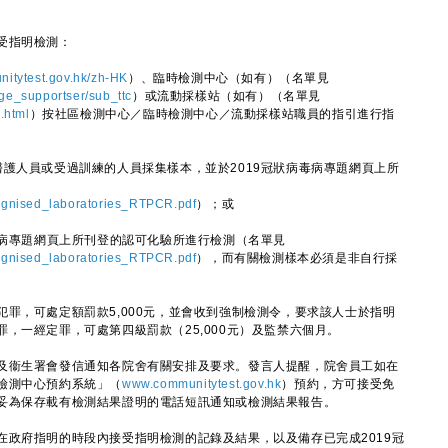
受指明檢測：
itytest.gov.hk/zh-HK
）、臨時檢測中心（如有）（名單見
ge_supportser/sub_ttc
）或流動採樣站（如有）（名單見
.html
）按社區檢測中心／臨時檢測中心／流動採樣站職員的指引進行指
護人員或受過訓練的人員採集樣本，並於2019冠狀病毒病專題網頁上所
cognised_laboratories_RTPCR.pdf
）；或
毒病專題網頁上所刊登的認可化驗所進行檢測（名單見
cognised_laboratories_RTPCR.pdf
），而有關檢測樣本必須是非自行採
，可處定額罰款5,000元，並會收到強制檢測令，要求該人士於指明
，一經定罪，可處第四級罰款（25,000元）及監禁六個月。
衞生署會發信通知各院舍有關安排及要求。發言人提醒，院舍員工如在
檢測中心預約系統」（
www.communitytest.gov.hk
）預約，方可接受免
妥為保存載有檢測結果證明的電話短訊通知或檢測結果報告。
府指明的時段內接受指明檢測的記錄及結果，以及備存已完成2019冠