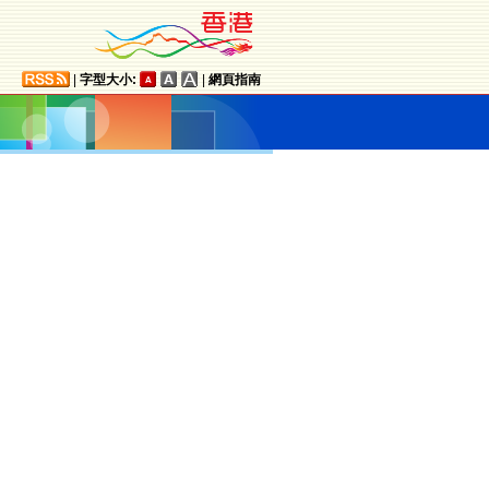
|
字型大小:
|
網頁指南