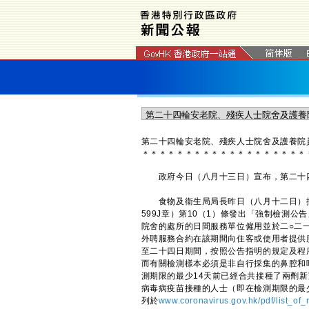
第二十四輪安老院、殘疾人士院舍及護養院
＊
＊
＊
＊
＊
＊
＊
＊
＊
＊
＊
＊
＊
＊
＊
＊
＊
＊
＊
政府今日（八月十三日）宣布，第二十四
食物及衞生局局長昨日（八月十二日）按
599J章）第10（1）條發出「強制檢測
院舍的處所的日間服務單位僱用並於二○二
外聘服務合約在該期間向住客或使用者提供
至二十四日期間，按照公告指明的規定及程
而有關檢測樣本必須是非自行採集的鼻腔和
測期限的最少14天前已經合共接種了兩劑新
病毒病疫苗接種的人士（即在檢測期限的最
列於
www.coronavirus.gov.hk/pdf/list_of