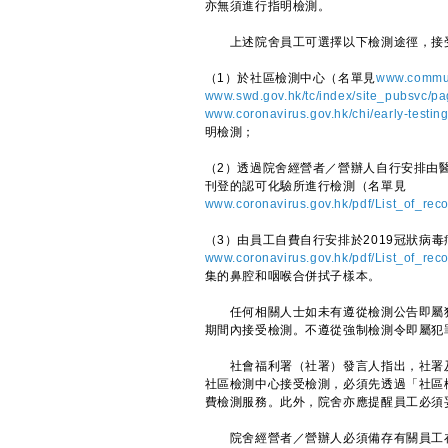
亦無須進行指明檢測。
上述院舍員工可選擇以下檢測途徑，接
（1）於社區檢測中心（名單見
www.commun
www.swd.gov.hk/tc/index/site_pubsvc/pa
www.coronavirus.gov.hk/chi/early-testing
明檢測；
（2）透過院舍經營者／營辦人自行安排由醫
刊登的認可化驗所進行檢測（名單見
www.coronavirus.gov.hk/pdf/List_of_re
（3）由員工自費自行安排於2019冠狀病
www.coronavirus.gov.hk/pdf/List_of_re
集的鼻腔和咽喉合併拭子樣本。
任何相關人士如未有遵從檢測公告即屬犯罪
期間內接受檢測。不遵從強制檢測令即屬犯罪
社會福利署（社署）發言人指出，社署及
社區檢測中心接受檢測，必須先透過「社區
費檢測服務。此外，院舍亦應提醒員工必須
院舍經營者／營辦人必須備存有關員工在政