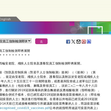
員工強制檢測即將展開
＊
＊
＊
＊
＊
＊
＊
＊
＊
＊
輪安老院、殘疾人士院舍及護養院員工強制檢測即將展開。
《預防及控制疾病（對若干人士強制檢測）規例》（《規例》）（第
公告」，規定由安老院、殘疾人士院舍、護養院以及附設於安老院或殘疾人士
一年八月二十五日至三十一日期間值勤，或透過與院舍或上述單位訂立的
服務的人士（包括全職、兼職及替假員工），須於二○二一年八月十八日
序，進行關於2019冠狀病毒病的聚合酶連鎖反應核酸檢測（指明檢測），
咽喉合併拭子樣本，但已經完成2019冠狀病毒病疫苗接種的人士（即在檢
冠疫苗的人士）無須進行指明檢測。在香港以外地區已經完成2019冠狀
少14天前已完成接種相關指引所建議新冠疫苗劑量的人士，而該疫苗須載
_recognised_covid19_vaccines.pdf
公布的就指明用途認可疫苗列表上）