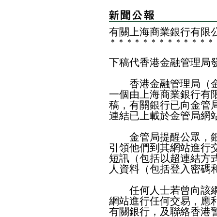
​有關上海商業銀行有限
＊
＊
＊
＊
＊
＊
＊
＊
＊
＊
＊
＊
＊
下稿代香港金融管理局
香港金融管理局（金
一個由上海商業銀行有
稿，有關銀行已向金管
連結已上載於
金管局網
金管局提醒公眾，銀
引領他們到其網站進行
短訊（包括以超連結方
人資料（包括登入密碼
任何人士若曾向該網
網站進行任何交易，應
有關銀行，及聯絡香港