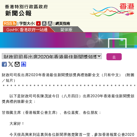
|
字型大小:
|
網頁指南
財政司司長出席2020年香港最佳新聞獎頒獎典禮致辭全文（只有中文）（附圖
／短片）
＊
＊
＊
＊
＊
＊
＊
＊
＊
＊
＊
＊
＊
＊
＊
＊
＊
＊
＊
＊
＊
＊
＊
＊
＊
＊
＊
＊
＊
＊
＊
＊
＊
＊
＊
以下是財政司司長陳茂波今日（八月四日）出席2020年香港最佳新聞獎頒
獎典禮的致辭全文：
甘煥騰主席（香港報業公會主席）、各位嘉賓、各位朋友：
大家好！
今天很高興來到這裏與各位新聞界翹楚聚首一堂，參加香港報業公會2020