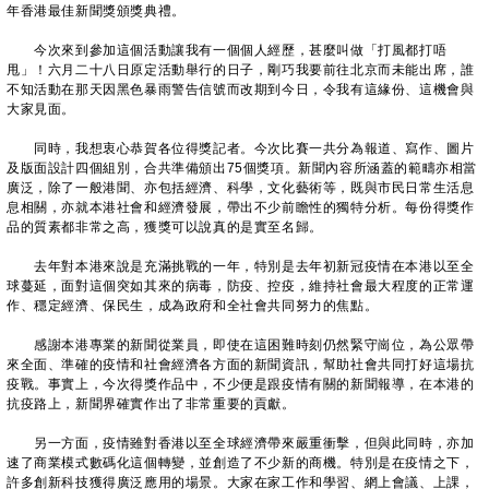
年香港最佳新聞獎頒獎典禮。
今次來到參加這個活動讓我有一個個人經歷，甚麼叫做「打風都打唔
甩」！六月二十八日原定活動舉行的日子，剛巧我要前往北京而未能出席，誰
不知活動在那天因黑色暴雨警告信號而改期到今日，令我有這緣份、這機會與
大家見面。
同時，我想衷心恭賀各位得獎記者。今次比賽一共分為報道、寫作、圖片
及版面設計四個組別，合共準備頒出75個獎項。新聞內容所涵蓋的範疇亦相當
廣泛，除了一般港聞、亦包括經濟、科學，文化藝術等，既與市民日常生活息
息相關，亦就本港社會和經濟發展，帶出不少前瞻性的獨特分析。每份得獎作
品的質素都非常之高，獲獎可以說真的是實至名歸。
去年對本港來說是充滿挑戰的一年，特別是去年初新冠疫情在本港以至全
球蔓延，面對這個突如其來的病毒，防疫、控疫，維持社會最大程度的正常運
作、穩定經濟、保民生，成為政府和全社會共同努力的焦點。
感謝本港專業的新聞從業員，即使在這困難時刻仍然緊守崗位，為公眾帶
來全面、準確的疫情和社會經濟各方面的新聞資訊，幫助社會共同打好這場抗
疫戰。事實上，今次得獎作品中，不少便是跟疫情有關的新聞報導，在本港的
抗疫路上，新聞界確實作出了非常重要的貢獻。
另一方面，疫情雖對香港以至全球經濟帶來嚴重衝擊，但與此同時，亦加
速了商業模式數碼化這個轉變，並創造了不少新的商機。特別是在疫情之下，
許多創新科技獲得廣泛應用的場景。大家在家工作和學習、網上會議、上課，