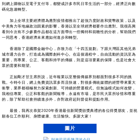
到網上購物以至電子支付等，都變成許多市民日常生活的一部分，經濟正向數
碼化急速轉型。
加上全球主要經濟體為應對疫情都推出了超強力度財政和貨幣政策，以及
中美角力等地緣政治因素的影響，香港以至全球經濟都要作出應對。我很高興
看到今次有不少參賽作品都在這方面帶出一些獨特和前瞻性的分析，幫助我們
一同思考，香港經濟未來應如何進步和轉型。
香港除了是國際金融中心，亦致力在「十四五規劃」下跟大灣區其他兄弟
城市通力合作，打造成為國際創科中心。在這個過程中，自由流動的資訊至為
重要，而專業、公正、客觀和持平的傳媒，則是這項要素的保障，也是社會大
眾的需要和期望。
正如剛才甘主席所說，近年報業以至整個傳媒界別都面對很多不同的挑
戰。今時今日，網上免費資訊眾多而且快速，對很多傳統媒體的經營帶來重大
衝擊，業界都積極努力探索創新、可持續的營運模式。但無論模式如何改變，
我相信專業、公正和客觀的新聞報導，永遠有市場，是市民大眾所珍惜和尊重
的，除了幫助社會持續進步外，亦對政府起到督促和提點作用。
最後，我再次恭賀2020年香港最佳新聞獎頒獎典禮的各位得獎朋友，並祝
願各位工作順利、身體健康、生活愉快。多謝大家！
圖片