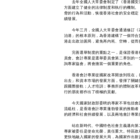
去年全國人大常委會制定了《香港國安法
方面建立了健全的法律制度和執行的機制。
脅的行為和活動，恢復香港社會的安全穩定
續發展。
今年三月，全國人大常委會通過修訂《基
治港」的根本原則，為香港建構了一個符合
港走出政治困局，避免再內耗、空轉，從而
完善選舉制度的重點之一，是保證香港社
員會。會計專業是選舉委員會第二界別的一
詢專家協會」將會擔當一個重要的角色。
香港會計專業從國家改革開放到現在，長
出去」和資本市場的發展方面，發揮了關鍵
跟國際接軌；人才培訓；事務所的體制改革
行的朋友都作出了積極的貢獻。
今天國家財政部委聘的專家不單包括會計
流砥柱，是香港會計專業蓬勃發展的推動者
的經濟和社會持續發展，以及兩地會計專業
站在新時代、中國特色社會主義邁向第二
專家被委任是使命光榮，責任重大。特區政
更快地融入國家的發展大局，為國家作出新