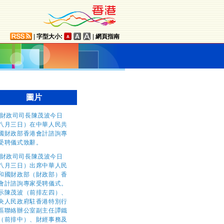
|
字型大小:
|
網頁指南
圖片