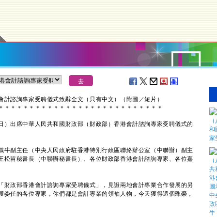
港會計諮詢專家受聘儀式致辭全文（只有中文）（附圖／短片）
＊
＊
＊
＊
＊
＊
＊
＊
＊
＊
＊
＊
＊
＊
＊
＊
＊
＊
＊
＊
＊
＊
＊
＊
＊
＊
＊
）出席中華人民共和國財政部（財政部）香港會計諮詢專家受聘儀式的
鐵牛副主任（中央人民政府駐香港特別行政區聯絡辦公室（中聯辦）副主
王松苗秘書長（中聯辦秘書長）、各位財政部香港會計諮詢專家、各位嘉
財政部香港會計諮詢專家受聘儀式」，見證兩地會計專業合作發展的另
獲委任的各位專家，你們都是會計專業的領袖人物，今天獲得這個殊榮，