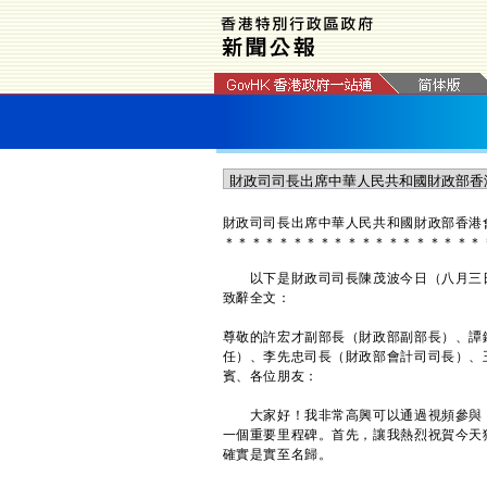
​財政司司長出席中華人民共和國財政部香
＊
＊
＊
＊
＊
＊
＊
＊
＊
＊
＊
＊
＊
＊
＊
＊
＊
＊
＊
以下是財政司司長陳茂波今日（八月三日
致辭全文：
尊敬的許宏才副部長（財政部副部長）、譚
任）、李先忠司長（財政部會計司司長）、
賓、各位朋友：
大家好！我非常高興可以通過視頻參與「
一個重要里程碑。首先，讓我熱烈祝賀今天
確實是實至名歸。