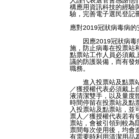
人謹代表選管會感謝他
構應用資訊科技的經驗
驗，完善電子選民登記
應對2019冠狀病毒病
因應2019冠狀病毒
施，防止病毒在投票站
點票站工作人員必須戴
議的防護裝備，而有發
職務。
進入投票站及點票站
／獲授權代表必須戴上
液清潔雙手，以及量度
時間停留在投票站及點
入投票站及點票站，並
票人／獲授權代表若有
票站，會被引領到較為
票間每次使用後，均會
有需要時利用清潔用品