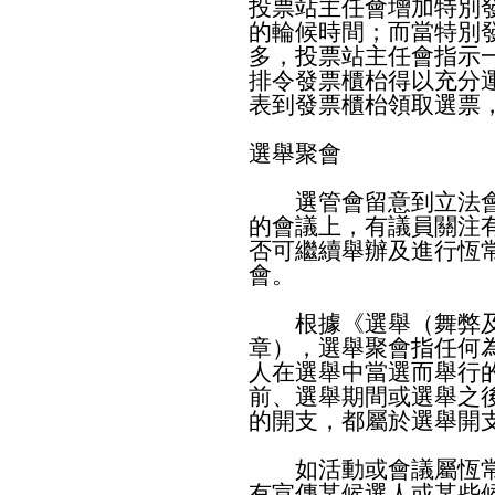
投票站主任會增加特別
的輪候時間；而當特別
多，投票站主任會指示
排令發票櫃枱得以充分
表到發票櫃枱領取選票
選舉聚會
選管會留意到立法會
的會議上，有議員關注
否可繼續舉辦及進行恆
會。
根據《選舉（舞弊及非
章），選舉聚會指任何
人在選舉中當選而舉行
前、選舉期間或選舉之
的開支，都屬於選舉開
如活動或會議屬恆常
有宣傳某候選人或某些