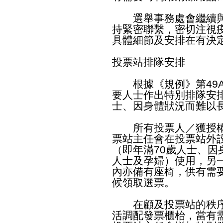
選舉事務處會繼續與
持緊密聯繫，密切注視
具體細節及安排在有決
投票站排隊安排
根據《規例》第49A
要人士作出特別排隊安
士、因身體狀況而難以
所有投票人／獲授權
票站主任會在投票站外
（即年滿70歲人士、
人士及孕婦）使用，另
內亦備有座椅，供有需
候領取選票。
在顧及投票站的秩序
活調配發票櫃枱，當有