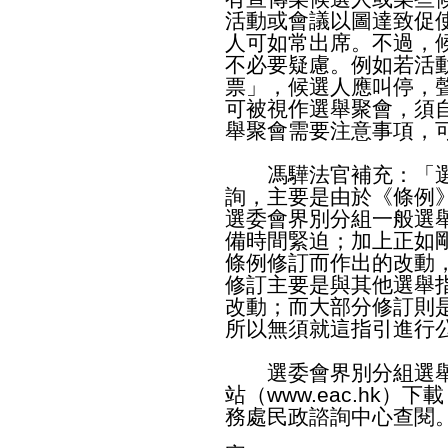
活動或會議以圖達致促
人可如常出席。不過，
不必要疑慮。例如若活
票」，候選人應叫停，
可被視作選舉聚會，須
舉聚會需要注意事項，
馮驊法官補充：「選
詢，主要是由於《條例
選委會界別分組一般選
備時間緊迫；加上正如
條例修訂而作出的改動
修訂主要是與其他選舉
改動；而大部分修訂則
所以無須就這指引進行
選委會界別分組選舉
站（
www.eac.hk
）下載
務處民政諮詢中心查閱