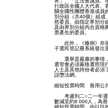
界」、「立法會議員、
行政區全國人大代表、
關全國性團體香港成員
別分組（共40個）組
然委員、由指定界別分
及由界別分組內合資格
票產生的委員。
此外，《條例》亦落
子選民登記冊系統發出
選舉是嚴肅的事情，
選管會必須嚴格遵照現
人士及其他持份者必須
誤墮法網。
縮短投票時間 善用公
考慮到二○二一年選
數減至約8 000人，
縮短投票時間，由以往