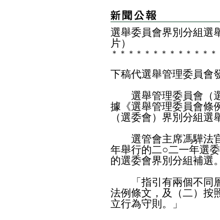
選舉委員會界別分組選
片）
＊
＊
＊
＊
＊
＊
＊
＊
＊
＊
＊
＊
＊
下稿代選舉管理委員會
選舉管理委員會（選
據《選舉管理委員會條例
（選委會）界別分組選
選管會主席馮驊法官
年舉行的二○二一年選
的選委會界別分組補選
「指引有兩個不同層
法例條文，及（二）按
立行為守則。」