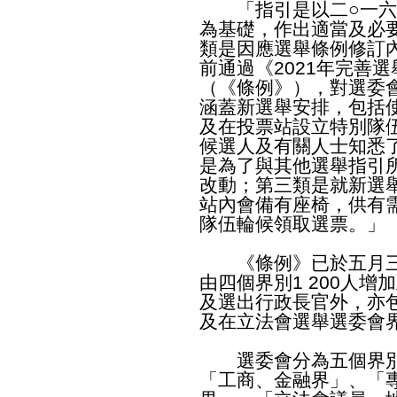
「指引是以二○一六
為基礎，作出適當及必
類是因應選舉條例修訂
前通過《2021年完善
（《條例》），對選委
涵蓋新選舉安排，包括
及在投票站設立特別隊
候選人及有關人士知悉
是為了與其他選舉指引
改動；第三類是就新選
站內會備有座椅，供有
隊伍輪候領取選票。」
《條例》已於五月三
由四個界別1 200人增
及選出行政長官外，亦
及在立法會選舉選委會界
選委會分為五個界別
「工商、金融界」、「