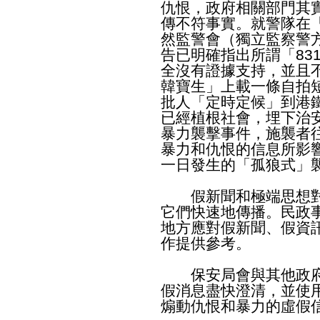
仇恨，政府相關部門其
傳不符事實。就警隊在
然監警會（獨立監察警
告已明確指出所謂「83
全沒有證據支持，並且不
韓寶生」上載一條自拍
批人「定時定候」到港
已經植根社會，埋下治
暴力襲擊事件，施襲者
暴力和仇恨的信息所影
一日發生的「孤狼式」
假新聞和極端思想對
它們快速地傳播。民政
地方應對假新聞、假資
作提供參考。
保安局會與其他政府
假消息盡快澄清，並使
煽動仇恨和暴力的虛假