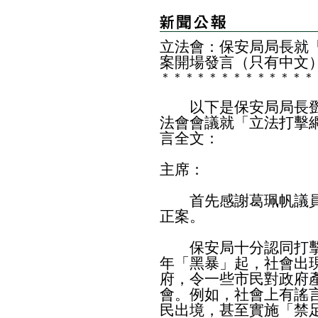
立法會：保安局局長就
案開場發言（只有中文
＊
＊
＊
＊
＊
＊
＊
＊
＊
＊
＊
＊
＊
以下是保安局局長鄧
法會會議就「立法打擊
言全文：
主席：
首先感謝葛珮帆議員
正案。
保安局十分認同打擊
年「黑暴」起，社會出
府，令一些市民對政府
會。例如，社會上有謠
民出境，甚至實施「禁