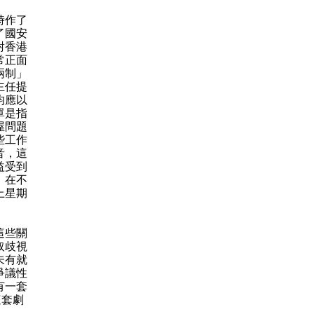
時作了
了國安
對香港
常正面
兩制」
主任提
均應以
單是指
屋問題
些工作
音，這
益受到
，在不
上星期
這些關
取歧視
未有就
爭議性
有一套
這套劇
。