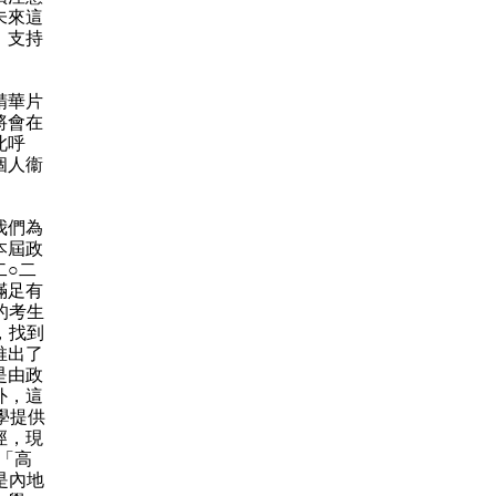
未來這
，支持
精華片
將會在
此呼
個人衞
我們為
本屆政
二○二
滿足有
的考生
，找到
推出了
是由政
外，這
學提供
徑，現
「高
是內地