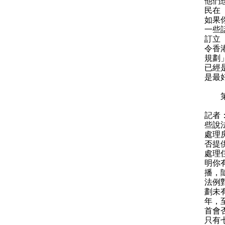
他們
民在
如果
一些
訂立
令香
規劃
已經
是最
第三
記者
些說
處理
否提
處理
明你
播，
法例
劃未
年，
首會
只有