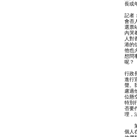
長或
記者
會否
選票
內哭
人對
港的
他也
想問
呢？
行政
進行
聲。
慮過
位懸
特別
否要
理，
第二
個人