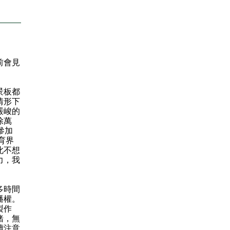
前會見
景板都
情形下
嚴峻的
除萬
參加
育界
此不想
力，我
多時間
播權。
製作
緒，無
續注意