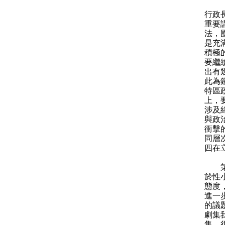
行政
重要
法，
是充
積極
要繼
出有
此為
特區
上，
涉及
與政
衝擊
同層
四在
第二
於性
態度
進一
的議
劇集
集，