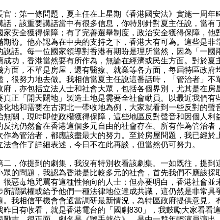
長官：第一條問題，夏主任在上星期《香港國安法》實施一周年
講話，該重要講話當中有很多信息，你特別針對夏主任說，當有
國家安全獲得保障；有了完善選舉制度，政治安全獲得保障，他
滿期盼。他亦認為在中央的支持之下，香港大有可為。這些是非
的說話。每一位國家領導對香港有期盼是理所當然，因為「一國
續成功，香港當然要有所作為，無論在經濟或民生方面。對於夏
幾方面，不單是房屋，還有醫療、就業等各方面，每屆特區政府
鑑，很努力地去做。我相信當夏主任說這番話時，「管治者」不
政府，亦包括立法人士和社會大眾，包括各個界別，尤其是在房
要真正「開天闢地」製造土地是需要全社會動員。以最近我們有
綠化地和需要在古洞北一帶收地為例，大家就看到一些反對的聲
治無關，現時即使政權獲得保障，這些地區反對聲音和因個人利
的反抗仍然會在香港這個多元自由的社會存在。所有作為管治者
次作為管治者，都應該盡最大的努力。至於房屋問題，我已經於
立法會作了詳細表述，今日不在此再談，但當然仍可努力。
，你提到的劇集，我沒有特別收看該劇集。一如既往，提到
小眾的問題，我認為香港是比較多元的社會，首先我們不應該採
，很惡毒地咒罵有這種性傾向的人士；但亦要明白，香港社會並
步所謂賦權或給予他們一種法律地位達成共識，這仍然是非常具
題。我相信平機會會適當調研最新情況，為特區政府提供意見。
我昨日有收看，就是香港電台的「國劇830」，我鼓勵大家看看
很勵志、很正面，劇名是《號手就位》，是由一群年輕演員演出