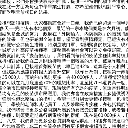
尖學校，它們亦會接受校長的推薦，提供一些特別配額予香港的
我在此一方面為每位中學畢業生打氣，亦希望他們以相對平常心
度面對明天放榜日的結果。
想談談疫情。大家都應該會鬆一口氣，我們已經超過一個半
40多天──完全沒有本地個案，最近的一宗本地個案是在六月初。
個結果是全城的努力，政府在「外防輸入、內防擴散」的措施持
好的效果，但也要感謝全港市民，儘管看到疫情穩定、已經沒有
仍然嚴守公共衞生措施，特別是戴口罩、有關聚會的規定等。現
全城努力推高疫苗接種率，讓整個香港社會可以建立免疫屏障。
些獎賞計劃或「疫苗假期」，我們看到每日的疫苗接種比率持續
保持相對於我們在二月開始接種時一個較高的水平。截至昨晚為
格人口計算，已接種首劑疫苗的比率已達42%，這算是令人相對
，但我認為應該仍有很大的提升空間。以昨日為例，接種第一劑
35 000人，預約的市民則更多，有40 000多人，若這種情況能
真的可以在九月底達至70%的理想比率，甚至比70%還要高一點
籲全港市民積極接種疫苗。現時我們有充足的疫苗，無論是科興
苗均有充足的疫苗供市民選用。我們亦會在政策措施上多提供誘
非強制性但比較強力的指引，希望一些群組會更積極接種，包括
員工、學校的老師和其他員工，以及鼓勵長者接種，亦包括我們
員。我們將會把更多公務員劃為屬於須要接受疫苗接種，或者若
苗接種，則須要定期進行病毒檢測的群組，現在是60 000多人，
七、八成，我們會把更多公務員劃為這個群組；稍後亦會把這種
一些比較高危，或工作性質令他們有更多機會接觸市民，特別是