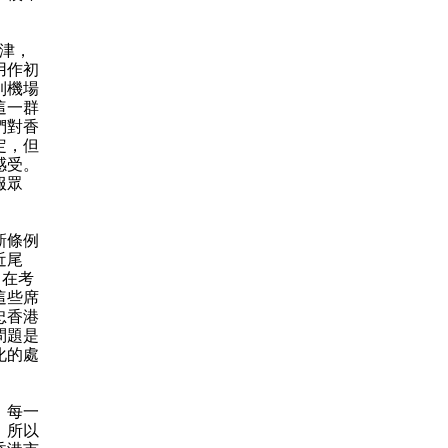
津，
用作初
到機場
這一群
們對香
定，但
感受。
服眾
新條例
近尾
，在考
這些席
忠香港
問題是
化的處
。每一
，所以