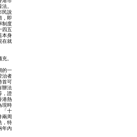
香港市
看法。
市民說
措，即
舉制度
十四五
這本身
現在就
補充。
期的一
管治者
特首可
有辦法
等，證
香港熱
為現時
）「十
件兩周
法，特
兩年內