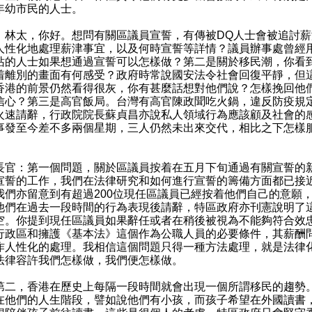
年幼市民的人士。
：林太，你好。想問有關區議員宣誓，有傳被DQ人士會被追討薪
人性化地處理薪津事宜，以及何時宣誓等詳情？議員辦事處曾經
站的人士如果想通過宣誓可以怎樣做？第二是關於移民潮，你看
着離別的畫面有何感受？政府時常說國安法令社會回復平靜，但
香港的前景仍然看得很灰，你有甚麼話想對他們說？怎樣挽回他
信心？第三是高官飯局。台灣有高官陳政聞吃火鍋，違反防疫規
火速請辭，行政院院長蘇貞昌亦說私人領域行為應該顧及社會的
事發至今差不多兩個星期，三人仍然未出來交代，相比之下怎樣
長官：第一個問題，關於區議員按着在五月下旬通過有關宣誓的
宣誓的工作，我們在法律研究和如何進行宣誓的籌備方面都已接
我們亦留意到有超過200位現任區議員已經按着他們自己的意願
他們在過去一段時間的行為表現後請辭，特區政府亦刊憲說明了
空。你提到現任區議員如果辭任或者在稍後被視為不能夠符合效
行政區和擁護《基本法》這個作為公職人員的必要條件，其薪酬
作人性化的處理。我相信這個問題只得一種方法處理，就是法律
法律容許我們怎樣做，我們便怎樣做。
，香港在歷史上每隔一段時間就會出現一個所謂移民的趨勢
在他們的人生階段，譬如說他們有小孩，而孩子希望在外國讀書