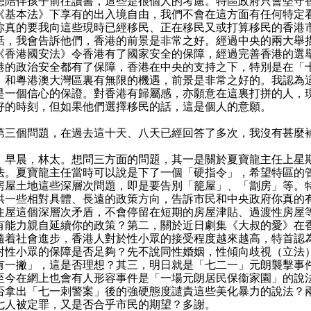
想陪伴孩子前往讀書，這些是很個人的考慮。特區政府只會堅守
《基本法》下享有的出入境自由，我們不會在這方面有任何特定
你真的要我向這些現時已經移民、正在移民又或打算移民的香港
話，我會告訴他們，香港的前景是非常之好。經過中央的兩大舉
《香港國安法》令香港有了國家安全的保障，經過完善香港的選
港的政治安全都有了保障，香港在中央的支持之下，特別是在「
」和粵港澳大灣區裏有無限的機遇，前景是非常之好的。我認為
是一個信心的保證。對香港有歸屬感，亦願意在這裏打拼的人，
好的時刻，但如果他們選擇移民的話，這是個人的意願。
個問題，在過去這十天、八天已經回答了多次，我沒有甚麼
：早晨，林太。想問三方面的問題，其一是關於夏寶龍主任上星
法。夏寶龍主任當時可以說是下了一個「硬指令」，希望特區的
房屋土地這些深層次問題，即是要告別「籠屋」、「劏房」等。
供一些相對具體、長遠的政策方向，告訴市民和中央政府你真的
住屋這個深層次矛盾，不會停留在短期的房屋津貼、過渡性房屋
有能力親自延續你的政策？第二，關於近日劇集《大叔的愛》在
隨着社會進步，香港人對於性小眾的接受程度越來越高，特首認
對性小眾的保障是否足夠？先不說同性婚姻，性傾向歧視（立法
有一撇」，這是否理想？其三，明日就是「七二一」元朗襲擊事
至今在網上也會有人形容事件是「一場元朗居民保衞家園」的說
否拿出「七一刺警案」後的強硬態度譴責這些美化暴力的說法？
七人被定罪，又是否合乎市民的期望？多謝。