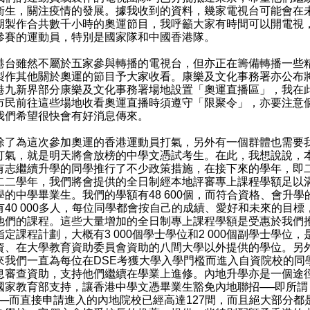
衞生，關注疫情的發展。據我收到的資料，幾家電視台可能會在
期製作合共數千小時的奧運節目，我呼籲大家有時間可以開電視
參賽的運動員，特別是國家隊和中國香港隊。
雖然不屬於五家參與轉播的電視台，但亦正在籌備轉播一些
製作其他關於奧運的節目予大家收看。康樂及文化事務署亦公布
港九新界部分康樂及文化事務署場地設置「奧運直播區」，我在
市民前往這些場地收看奧運直播時須遵守「限聚令」，亦要注意
我們希望很快會有好消息傳來。
為這次參加奧運的香港運動員打氣，另外有一個群體也需要
打氣，就是明天將會放榜的中學文憑試考生。在此，我想說說，
有志繼續升學的同學推行了不少政策措施，在接下來的學年，即
二二學年，我們將會提供的全日制經本地評審專上課程學額足以
學的中學畢業生。我們的學額有48 600個，而符合資格、會升學
有40 000多人，每位同學都會按自己的成績、愛好和未來的目標
他們的課程。這些大量增加的全日制專上課程學額是受惠於我們
指定課程計劃，大概有3 000個學士學位和2 000個副學士學位，
資、在大學教育資助委員會資助的八間大學以外提供的學位。另
來我們一直為每位在DSE考獲大學入學門檻而進入自資院校的同
息審查資助，支持他們繼續在學業上進修。內地升學亦是一個途
國家教育部支持，讓香港中學文憑畢業生豁免內地聯招──即所謂
──而直接申請進入的內地院校已經高達127間，而且絕大部分都