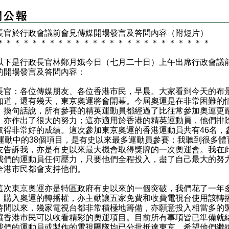
政長官於行政會議前會見傳媒開場發言及答問內容（附短片）
＊
＊
＊
＊
＊
＊
＊
＊
＊
＊
＊
＊
＊
＊
＊
＊
＊
＊
＊
＊
＊
＊
＊
＊
＊
是行政長官林鄭月娥今日（七月二十日）上午出席行政會議
的開場發言及答問內容：
長官：各位傳媒朋友、各位香港市民，早晨。大家看到今天的布
知道，還有幾天，東京奧運將會開幕。今屆奧運是在非常困難的
，換句話說，所有參賽的精英運動員都經過了比往常參加奧運更
，亦作出了很大的努力；這亦適用於香港的精英運動員，他們排
取得非常好的成績。這次參加東京奧運的香港運動員共有46名，
種運動中的38個項目，是有史以來最多運動員參賽；我聽到很多體
友告訴我，亦是有史以來最大機會取得獎牌的一次奧運會。我在
我們的運動員任何壓力，只要他們全程投入，盡了自己最大的努
全港市民都會支持他們。
東京奧運亦是特區政府有史以來的一個突破，我們花了一年
，購入奧運的轉播權，亦主動讓五家免費和收費電視台使用該轉
時間以來，幾家電視台都非常積極地籌備，亦願意投入相當多的
讓香港市民可以收看精彩的奧運項目。目前所有事項皆已準備就
我們的運動員或製作的電視團隊均已分批抵達東京，希望他們繼