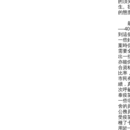
的頂
生。
的態
最後
──
到這
一些
案時
需要
出一
亦能
合資
比率
市民有
續，
次呼
泰疫
一些
舍的
公務
受疫
種了
用於