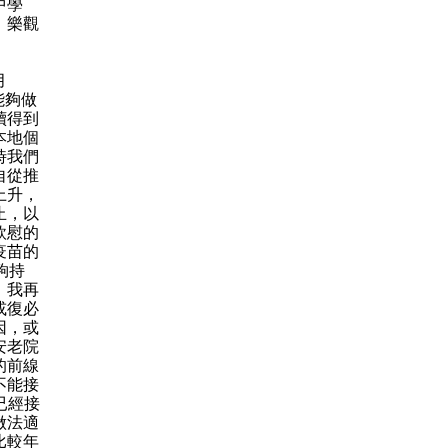
中學
、樂觀
月
能夠做
續得到
本地個
時我們
自從推
上升，
止，以
欣慰的
疫苗的
夠持
。我再
或復必
因，或
安老院
的前線
不能接
已經接
做法適
比較年