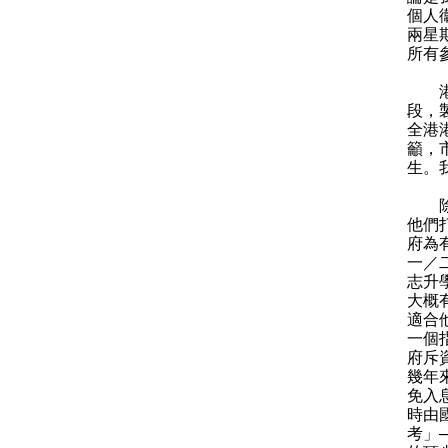
個人
兩星
所有
港台
段，
全港
籲，
生。
除了
他們
府為
一／
志升
大概
適合
一個
府斥
幾年
免入
時由
考」