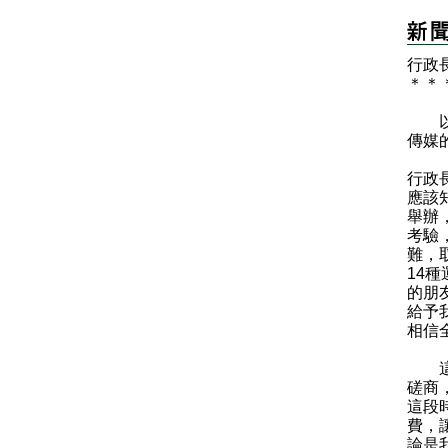
​行
＊
＊
以下
傳媒
行政
應該
舉辦
考驗
難，
14
的朋
給予
相信
這次
磋商
這段
費，
論是