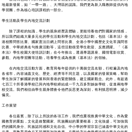
地最新發展，如「一帶一路」、大灣區的認識。我們更為新入職教師提供内地
學習團，作為核心培訓課程的一部分。
學生活動及學生內地交流計劃
除了課程的知識，學生的親身經歷及體驗，更能培養他們對國家的情感，
所以我們組織大量多元化的學生活動和學生內地交流計劃，包括《基本法》全
港校際問答比賽、國家憲法日網上問答比賽、全港小學中國歷史文化常識問答
比賽、中華經典名句推廣活動等，這些活動很受學生歡迎、反應踴躍。「《基
本法》學生校園大使培訓計劃」在今年推出，透過專題講座、國情電影欣賞、
參觀、內地學習團等活動，培養學生成為推廣《基本法》的領袖。
在內地交流活動方面，教育局每年提供約十萬個交流名額，行程遍及內地
各省市，內容涵蓋文化、歷史、經濟等不同主題，以及國家的發展策略，幫助
學生加深了解國家的發展和與香港的緊密關係，建立國家觀念。此外，有超過
七百三十所香港學校已與內地學校締結成一千九百多對姊妹學校，促進兩地學
校交流。我們相信由學生親身體會令他們反思更為深刻，有利慎思明辨，減少
偏見。
工作展望
各位嘉賓，除了以上所說的各項工作，我們也重視推廣中華文化，作為愛
國教育的重點，文化是維繫國家、民族團結的重要根基；文化強盛，可加強我
們的國民身分、民族認同感和文化自信。中小學的學習宗旨已涵蓋中華文化的