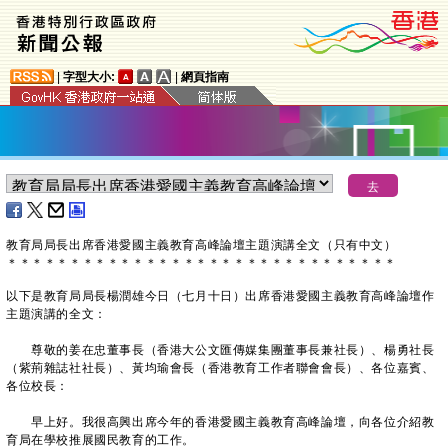
|
字型大小:
|
網頁指南
教育局局長出席香港愛國主義教育高峰論壇主題演講全文（只有中文）
＊
＊
＊
＊
＊
＊
＊
＊
＊
＊
＊
＊
＊
＊
＊
＊
＊
＊
＊
＊
＊
＊
＊
＊
＊
＊
＊
＊
＊
＊
＊
以下是教育局局長楊潤雄今日（七月十日）出席香港愛國主義教育高峰論壇作
主題演講的全文：
尊敬的姜在忠董事長（香港大公文匯傳媒集團董事長兼社長）、楊勇社長
（紫荊雜誌社社長）、黃均瑜會長（香港教育工作者聯會會長）、各位嘉賓、
各位校長：
早上好。我很高興出席今年的香港愛國主義教育高峰論壇，向各位介紹教
育局在學校推展國民教育的工作。