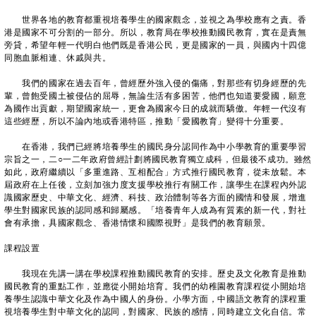
世界各地的教育都重視培養學生的國家觀念，並視之為學校應有之責。香
港是國家不可分割的一部分。所以，教育局在學校推動國民教育，實在是責無
旁貸，希望年輕一代明白他們既是香港公民，更是國家的一員，與國内十四億
同胞血脈相連、休戚與共。
我們的國家在過去百年，曾經歷外強入侵的傷痛，對那些有切身經歷的先
輩，曾飽受國土被侵佔的屈辱，無論生活有多困苦，他們也知道要愛國，願意
為國作出貢獻，期望國家統一，更會為國家今日的成就而驕傲。年輕一代沒有
這些經歷，所以不論內地或香港特區，推動「愛國教育」變得十分重要。
在香港，我們已經將培養學生的國民身分認同作為中小學教育的重要學習
宗旨之一，二○一二年政府曾經計劃將國民教育獨立成科，但最後不成功。雖然
如此，政府繼續以「多重進路、互相配合」方式推行國民教育，從未放鬆。本
屆政府在上任後，立刻加強力度支援學校推行有關工作，讓學生在課程內外認
識國家歷史、中華文化、經濟、科技、政治體制等各方面的國情和發展，增進
學生對國家民族的認同感和歸屬感。「培養青年人成為有質素的新一代，對社
會有承擔，具國家觀念、香港情懷和國際視野」是我們的教育願景。
課程設置
我現在先講一講在學校課程推動國民教育的安排。歷史及文化教育是推動
國民教育的重點工作，並應從小開始培育。我們的幼稚園教育課程從小開始培
養學生認識中華文化及作為中國人的身份。小學方面，中國語文教育的課程重
視培養學生對中華文化的認同，對國家、民族的感情，同時建立文化自信。常