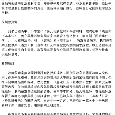
會加強教師培訓及教材支援，安排視學及課程探訪，並為教科書把關，協助學
校管理層履行監察教學的責任，使新科目順行推行，並符合訂定的課程宗旨及
目標。
學與教資源
我們已經為中、小學製作了多元化的教材和學習材料；增潤初中「憲法與
《基本法》」獨立單元以涵蓋國家安全教育；也派發了三套有關「回歸事件
簿」、「人權與法治」和「《憲法》和《基本法》」 的海報資源套。我們也在
網上提供與《憲法》和《基本法》及中國歷史相關的自學課程、線上遊戲等資
源，促進學生自主學習。教育局亦正製作公民科的學與教資源，並逐步推出，
供教師參考。
教師培訓
教師質素毫無疑問影響課程教授的成效，而價值教育更需要教師以身作
則，作為學生楷模。教育局正與師資培訓大學商討如何加強職前師資培訓，包
括有關教師品德和操守、歷史教育、《憲法》及《基本法》教育、國家安全教
育等內容，並持續就這些內容為現職校長和教師安排培訓課程；嚴肅跟進不稱
職教師，取消嚴重失德教師的資格。由本學年開始，新入職教師、在職教師及
擬晉升教師必須參與核心培訓課程，當中已加入與《憲法》、《基本法》及
《香港國安法》有關的內容。自去年十一月起，已經有約一萬名中小學教師，
參加了與「國家安全」相關的網上研討會。
教育局也為不同科目教師舉辦各類型的內地專業交流活動，加深他們對內