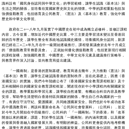
識科設有「國民身份認同與中華文化」的學習範疇，讓學生認識《基本法》與
生活之間的關係，並培養欣賞國家歷史與文化的情懷。中學的課程重點包括加
強價值觀教育，包括德育及公民教育、《憲法》及《基本法》教育，強化中國
歷史和中華文化學習。
政府在二○一八年九月落實了中國歷史在初中成為獨立必修科，並修訂課程
內容，古今並重，增加近代中國歷史比重，中三主要是學習清末變法至香港回
歸的百年歷史，讓學生整全有系統地認識國史國情，培養國民身分認同，新課
程已經在二○二○年九月在中一級開始逐級推行。課程發展議會於去年十月成立
的「價值觀教育常務委員會」 ，正就如何優化價值觀教育，包括更新現行相關
的課程架構，加強國民教育、中國歷史、中華文化等元素及建議推行策略等，
與教育界作深入討論，並向教育局提出建議。
「一國兩制」是香港的憲制基礎。教育局過去幾年，大力推動《憲法》與
《基本法》教育，讓學生正確認識香港的憲制秩序，並在此基礎上，因應《香
港國安法》的實施，我們今年陸續公布了《香港國家安全教育課程框架》及十
五科相關科目的國家安全教育課程框架，闡述現存於中小學課程內有關國家安
全的課題、教學重點和學習元素，讓學校自然連繫、有機結合科目內容及教學
安排，幫助學生清楚明白香港特區與國家的關係，學生自己作為國家的一分
子，有責任守法守紀、愛護國家、共同維護國家安全。我們也於今年成功改革
高中通識教育科，將該科重新命名為「公民與社會發展科」（公民科），並定
於今年九月開始在中四級推行。公民科的「『一國兩制』下的香港」和「改革
開放以來的國家」課題，對於學生認識「一國兩制」的內涵和實踐，以及國家
的發展與香港融入國家發展大局，有明顯的裨益。公民科更會提供內地考察機
會，讓學生透過親身經歷，認識國情和國家發展，培養國民身分認同。教育局