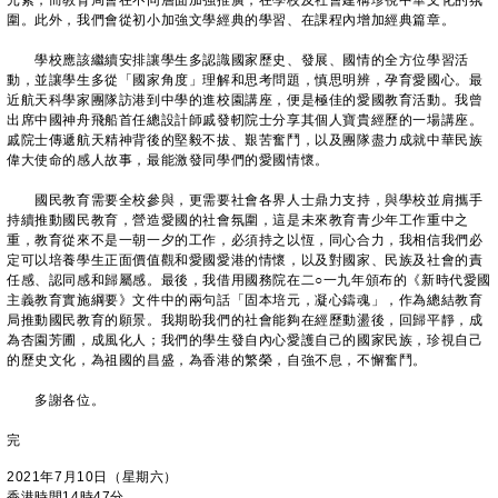
元素，而教育局會在不同層面加強推廣，在學校及社會建構珍視中華文化的氛
圍。此外，我們會從初小加強文學經典的學習、在課程內增加經典篇章。
學校應該繼續安排讓學生多認識國家歷史、發展、國情的全方位學習活
動，並讓學生多從「國家角度」理解和思考問題，慎思明辨，孕育愛國心。最
近航天科學家團隊訪港到中學的進校園講座，便是極佳的愛國教育活動。我曾
出席中國神舟飛船首任總設計師戚發軔院士分享其個人寶貴經歷的一場講座。
戚院士傳遞航天精神背後的堅毅不拔、艱苦奮鬥，以及團隊盡力成就中華民族
偉大使命的感人故事，最能激發同學們的愛國情懷。
國民教育需要全校參與，更需要社會各界人士鼎力支持，與學校並肩攜手
持續推動國民教育，營造愛國的社會氛圍，這是未來教育青少年工作重中之
重，教育從來不是一朝一夕的工作，必須持之以恆，同心合力，我相信我們必
定可以培養學生正面價值觀和愛國愛港的情懷，以及對國家、民族及社會的責
任感、認同感和歸屬感。最後，我借用國務院在二○一九年頒布的《新時代愛國
主義教育實施綱要》文件中的兩句話「固本培元，凝心鑄魂」，作為總結教育
局推動國民教育的願景。我期盼我們的社會能夠在經歷動盪後，回歸平靜，成
為杏園芳圃，成風化人；我們的學生發自內心愛護自己的國家民族，珍視自己
的歷史文化，為祖國的昌盛，為香港的繁榮，自強不息，不懈奮鬥。
多謝各位。
完
2021年7月10日（星期六）
香港時間14時47分