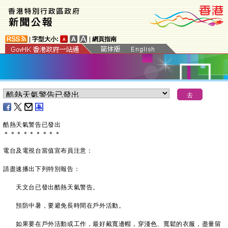
|
字型大小:
|
網頁指南
酷熱天氣警告已發出
＊
＊
＊
＊
＊
＊
＊
＊
＊
電台及電視台當值宣布員注意：
請盡速播出下列特別報告：
天文台已發出酷熱天氣警告。
預防中暑，要避免長時間在戶外活動。
如果要在戶外活動或工作，最好戴寬邊帽，穿淺色、寬鬆的衣服，盡量留