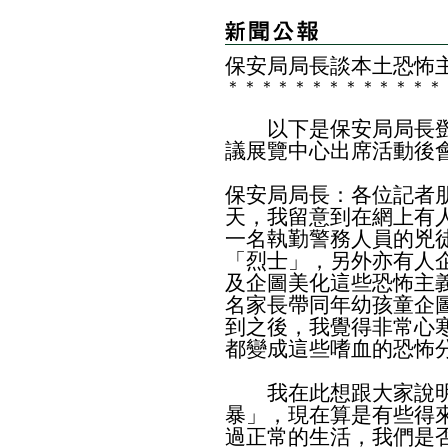
​保安局局長談本土恐怖
＊
＊
＊
＊
＊
＊
＊
＊
＊
＊
＊
＊
＊
以下是保安局局長鄧
議展覽中心出席活動後
保安局局長：各位記者
天，我留意到在網上有
一名執勤警務人員的兇
「烈士」，另外亦有人
及企圖美化這些恐怖主
名家長帶同年幼孩童企
到之後，我覺得非常心
都變成這些嗜血的恐怖
我在此想跟大家說明
暴」，現在算是有些得
過正常的生活，我們是