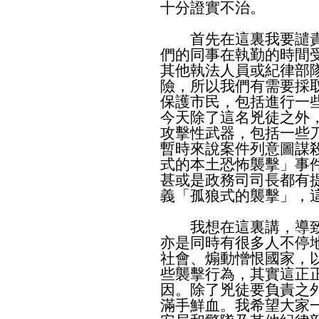
十分證實不治。
首先在這裏我要譴責
們的同事在執勤的時間
其他執法人員或紀律部
險，所以我們有需要採
保護市民，包括進行一
今天除了這名兇徒之外
攻擊性武器，包括一些
暫時來說案件列意圖謀
式的本土恐怖襲擊」事
甚或是政務司司長都有
義「孤狼式的襲擊」，
我想在這裏講，導致
亦是同時有很多人不停
社會、煽動憎恨國家，
些襲擊行為，其實這正
因。除了兇徒要負責之
滿手鮮血。我希望大家