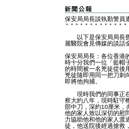
保安局局長談執勤警員
＊
＊
＊
＊
＊
＊
＊
＊
＊
＊
＊
＊
＊
​以下是保安局局長鄧
麗醫院會見傳媒的談話
保安局局長：各位香港
時十分我們一位「藍帽
的時間被一名兇徒從後
兇徒隨即用同一把刀刺
即將他拘捕。
現時我們的同事正在接
察大約八年，現時駐守
部中刀，深約10厘米
他的家人致以深切的慰
力協助他和他的家人渡
徒，他送院後經過搶救