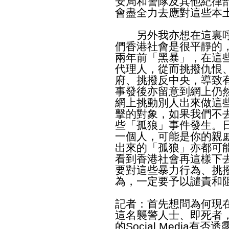
安局和警隊及其他紀律
會盡全力去應對這些本
另外我亦想在這裏呼
們香港社會是很平靜的
兩年前「黑暴」，在這
代理人，從而挑撥仇恨
府、挑撥反中央，導致
事發後亦留意到網上仍
網上挑動別人出來做這
擊的對象，如果我們不
些「孤狼」事件發生。
一個人，可能是你的親
出來的「孤狼」亦都可
看到香港社會再這樣下
要對這些暴力行為、挑
為，一定要予以譴責和
記者：首先想問為何現
這名襲警人士、即死者
的Social Media