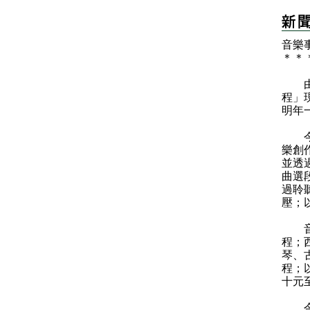
音樂
＊
＊
由康
程」
明年
今期
樂創
並透
曲選
過聆
壓；
音樂
程；
琴、
程；
十元
今期