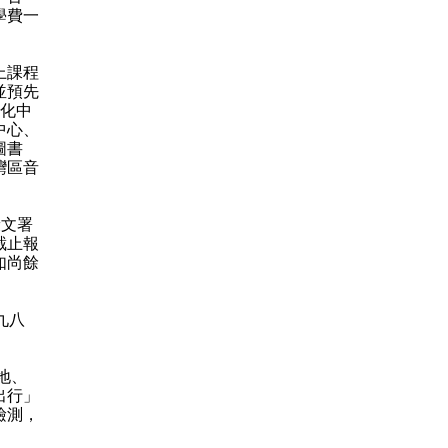
學費一
上課程
並預先
文化中
中心、
圖書
灣區音
康文署
截止報
如尚餘
九八
地、
出行」
檢測，