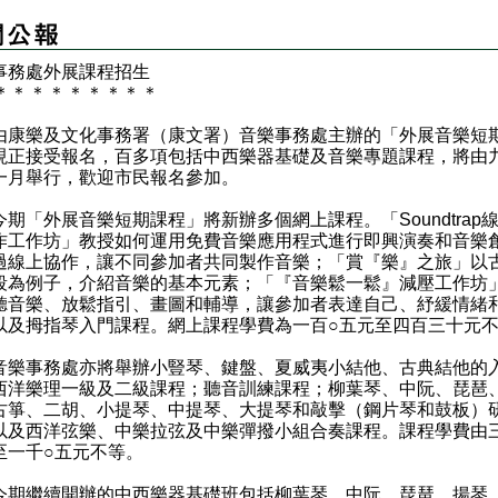
事務處外展課程招生
＊
＊
＊
＊
＊
＊
＊
＊
＊
樂及文化事務署（康文署）音樂事務處主辦的「外展音樂短
現正接受報名，百多項包括中西樂器基礎及音樂專題課程，將由
一月舉行，歡迎市民報名參加。
「外展音樂短期課程」將新辦多個網上課程。「Soundtrap
作工作坊」教授如何運用免費音樂應用程式進行即興演奏和音樂
過線上協作，讓不同參加者共同製作音樂；「賞『樂』之旅」以
段為例子，介紹音樂的基本元素；「『音樂鬆一鬆』減壓工作坊
聽音樂、放鬆指引、畫圖和輔導，讓參加者表達自己、紓緩情緒
以及拇指琴入門課程。網上課程學費為一百○五元至四百三十元
事務處亦將舉辦小豎琴、鍵盤、夏威夷小結他、古典結他的
西洋樂理一級及二級課程；聽音訓練課程；柳葉琴、中阮、琵琶
古箏、二胡、小提琴、中提琴、大提琴和敲擊（鋼片琴和鼓板）
以及西洋弦樂、中樂拉弦及中樂彈撥小組合奏課程。課程學費由
至一千○五元不等。
繼續開辦的中西樂器基礎班包括柳葉琴、中阮、琵琶、揚琴