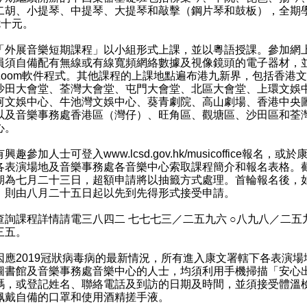
二胡、小提琴、中提琴、大提琴和敲擊（鋼片琴和鼓板），全期
七十元。
展音樂短期課程」以小組形式上課，並以粵語授課。參加網
員須自備配有無線或有線寬頻網絡數據及視像鏡頭的電子器材，
Zoom軟件程式。其他課程的上課地點遍布港九新界，包括香港
沙田大會堂、荃灣大會堂、屯門大會堂、北區大會堂、上環文娛
河文娛中心、牛池灣文娛中心、葵青劇院、高山劇場、香港中央
以及音樂事務處香港區（灣仔）、旺角區、觀塘區、沙田區和荃
心。
趣參加人士可登入
www.lcsd.gov.hk/musicoffice
報名，或於
各表演場地及音樂事務處各音樂中心索取課程簡介和報名表格。
期為七月二十三日，超額申請將以抽籤方式處理。首輪報名後，
，則由八月二十五日起以先到先得形式接受申請。
課程詳情請電三八四二 七七七三／二五九六 ○八九八／二五
三五。
2019冠狀病毒病的最新情況，所有進入康文署轄下各表演場
圖書館及音樂事務處音樂中心的人士，均須利用手機掃描「安心
碼，或登記姓名、聯絡電話及到訪的日期及時間，並須接受體溫
佩戴自備的口罩和使用酒精搓手液。