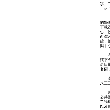
箏、
千○
「外
的學
下載
心、
西灣
館，
樂中
有興
轄下
名日
名額
查詢
八三
因應
公共
二維
以及