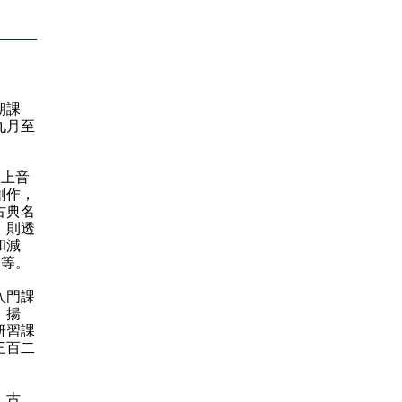
期課
九月至
線上音
創作，
古典名
」則透
和減
不等。
入門課
、揚
研習課
三百二
、古