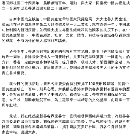
港回歸祖國二十四周年 麒麟獻瑞百年」活動，與大家一同慶祝中國共產黨成
立一百周年以及香港回歸祖國二十四周年。
自新中國成立以後，中國共產黨帶領國家飛躍發展，大大改善人民生活。
國家現在已經成為世界第二大經濟體及第一大工業國，就在過去一年，中國成
功控制國內新冠疫情，並積極支援世界衞生組織和其他國家的抗疫工作。在中
國共產黨帶領下，中國在經濟、社會、文化、體育、科技等各領域都取得輝煌
的成就，令海內外的華人感到非常驕傲。
過去兩年，香港面對前所未有的挑戰和重重危機。隨着《香港國安法》實
施近一周年，香港很快便進入一個新時代。只要我們準確落實「一國兩制」的
方針，香港一定能夠穩步和平發展，提升優勢，吸引人才，鞏固國際金融，為
推動創科發展提供動力。在這條道路上，愛國愛港團體和各界人士的全力支持
實在非常重要。
就今日的慶祝活動，新界各界慶委會特別安排了100隻麒麟獻瑞，同賀中
國共產黨成立一百年，別具心思。舞麒麟在香港新界的客家圍村有過百年的歷
史，是客家群族象徵，包含了中國武術、禮儀等元素，帶有吉祥和祝福的寓
意。今日以「麒麟獻瑞賀百年」為主題帶來一場精彩的文化盛舉，向建黨一百
周年獻禮。
最後，我在此感謝新界各界慶委會一直積極發揮團結共融力量，為新界各
方面發展作出巨大貢獻。我祝願香港繼續安定繁榮，早日戰勝疫情，跨越所有
挑戰，期望新界各界繼續群策群力，攜手建設更美好社區。祝各位身體健康、
家庭幸福。謝謝大家。