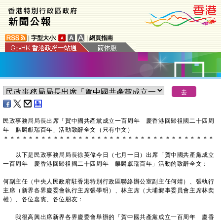
|
字型大小:
|
網頁指南
民政事務局局長出席「賀中國共產黨成立一百周年 慶香港回歸祖國二十四周
年 麒麟獻瑞百年」活動致辭全文（只有中文）
＊
＊
＊
＊
＊
＊
＊
＊
＊
＊
＊
＊
＊
＊
＊
＊
＊
＊
＊
＊
＊
＊
＊
＊
＊
＊
＊
＊
＊
＊
＊
＊
＊
＊
以下是民政事務局局長徐英偉今日（七月一日）出席「賀中國共產黨成立
一百周年 慶香港回歸祖國二十四周年 麒麟獻瑞百年」活動的致辭全文：
何副主任（中央人民政府駐香港特別行政區聯絡辦公室副主任何靖）、張執行
主席（新界各界慶委會執行主席張學明）、林主席（大埔鄉事委員會主席林奕
權）、各位嘉賓、各位朋友：
我很高興出席新界各界慶委會舉辦的「賀中國共產黨成立一百周年 慶香