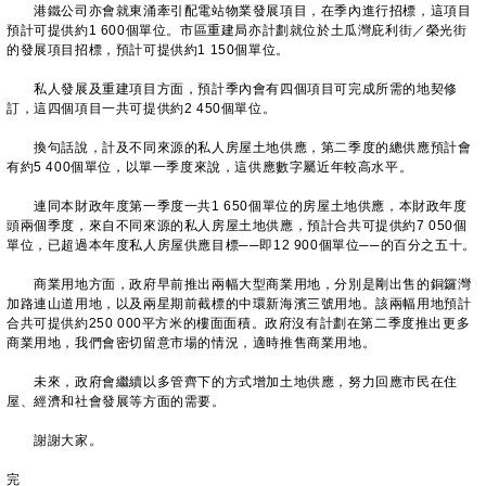
港鐵公司亦會就東涌牽引配電站物業發展項目，在季內進行招標，這項目
預計可提供約1 600個單位。市區重建局亦計劃就位於土瓜灣庇利街／榮光街
的發展項目招標，預計可提供約1 150個單位。
私人發展及重建項目方面，預計季內會有四個項目可完成所需的地契修
訂，這四個項目一共可提供約2 450個單位。
換句話說，計及不同來源的私人房屋土地供應，第二季度的總供應預計會
有約5 400個單位，以單一季度來說，這供應數字屬近年較高水平。
連同本財政年度第一季度一共1 650個單位的房屋土地供應，本財政年度
頭兩個季度，來自不同來源的私人房屋土地供應，預計合共可提供約7 050個
單位，已超過本年度私人房屋供應目標──即12 900個單位──的百分之五十。
商業用地方面，政府早前推出兩幅大型商業用地，分別是剛出售的銅鑼灣
加路連山道用地，以及兩星期前截標的中環新海濱三號用地。該兩幅用地預計
合共可提供約250 000平方米的樓面面積。政府沒有計劃在第二季度推出更多
商業用地，我們會密切留意市場的情況，適時推售商業用地。
未來，政府會繼續以多管齊下的方式增加土地供應，努力回應市民在住
屋、經濟和社會發展等方面的需要。
謝謝大家。
完