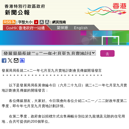
|
字型大小:
|
網頁指南
​發展局局長就二○二一年七月至九月賣地計劃會見傳媒開場發言
＊
＊
＊
＊
＊
＊
＊
＊
＊
＊
＊
＊
＊
＊
＊
＊
＊
＊
＊
＊
＊
＊
＊
＊
＊
＊
＊
＊
以下是發展局局長黃偉綸今日（六月二十九日）就二○二一年七月至九月賣
地計劃會見傳媒的開場發言：
各位傳媒朋友，大家好。今日我會向各位介紹二○二一／二二財政年度第二
季度，即今年七月至九月賣地計劃詳情。
在第二季度，政府會以招標方式出售兩幅分別位於九龍塘及元朗的住宅用
地，合共可提供約200個單位。