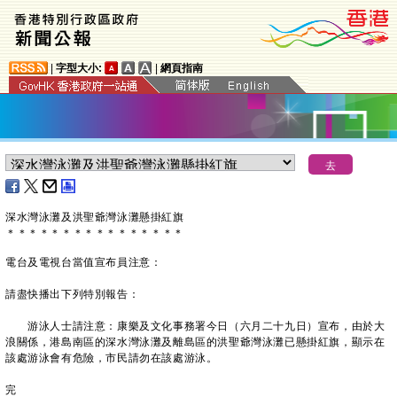
|
字型大小:
|
網頁指南
深水灣泳灘及洪聖爺灣泳灘懸掛紅旗
＊
＊
＊
＊
＊
＊
＊
＊
＊
＊
＊
＊
＊
＊
＊
＊
電台及電視台當值宣布員注意：
請盡快播出下列特別報告：
游泳人士請注意：康樂及文化事務署今日（六月二十九日）宣布，由於大
浪關係，港島南區的深水灣泳灘及離島區的洪聖爺灣泳灘已懸掛紅旗，顯示在
該處游泳會有危險，市民請勿在該處游泳。
完