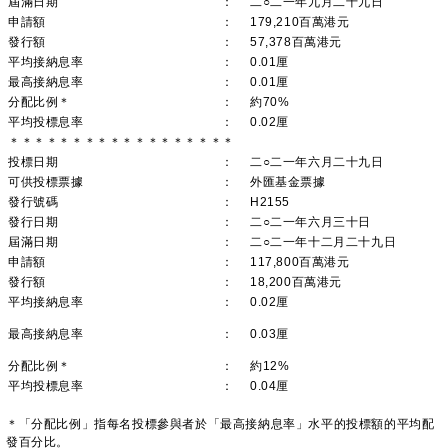
屆滿日期
：
二○二一年九月二十九日
申請額
：
179,210百萬港元
發行額
：
57,378百萬港元
平均接納息率
：
0.01厘
最高接納息率
：
0.01厘
分配比例＊
：
約70%
平均投標息率
：
0.02厘
＊＊＊＊＊＊＊＊＊＊＊＊＊＊＊＊＊＊
投標日期
：
二○二一年六月二十九日
可供投標票據
：
外匯基金票據
發行號碼
：
H2155
發行日期
：
二○二一年六月三十日
屆滿日期
：
二○二一年十二月二十九日
申請額
：
117,800百萬港元
發行額
：
18,200百萬港元
平均接納息率
：
0.02厘
最高接納息率
：
0.03厘
分配比例＊
：
約12%
平均投標息率
：
0.04厘
＊「分配比例」指每名投標參與者於「最高接納息率」水平的投標額的平均配
發百分比。