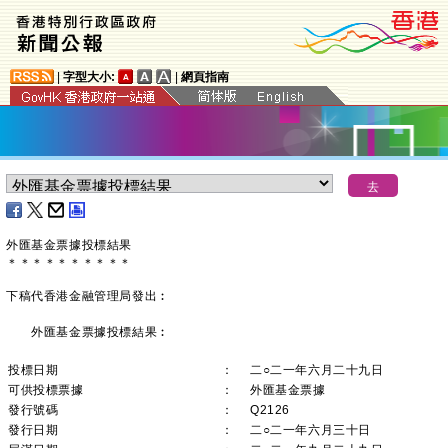
|
字型大小:
|
網頁指南
外匯基金票據投標結果
＊
＊
＊
＊
＊
＊
＊
＊
＊
＊
下稿代香港金融管理局發出︰
外匯基金票據投標結果︰
投標日期
：
二○二一年六月二十九日
可供投標票據
：
外匯基金票據
發行號碼
：
Q2126
發行日期
：
二○二一年六月三十日