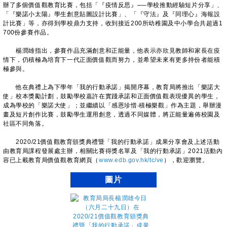
辦了多個價值觀教育比賽，包括「『疫情反思』──學校推動經驗短片分享」、
「『樂諾小太陽』學生創意貼圖設計比賽」、「『守法』及『同理心』海報設
計比賽」等，亦得到學校鼎力支持，收到接近200所幼稚園及中小學合共超過1
700份參賽作品。
楊潤雄指出，參賽作品充滿創意和正能量，他表示亦欣見教師和家長在疫
情下，仍積極為培育下一代正面價值觀而努力，並希望未來有更多持份者能積
極參與。
他在典禮上為下學年「我的行動承諾」揭開序幕，教育局將推出「樂諾大
使」校本獎勵計劃，鼓勵學校嘉許在實踐承諾和正面價值觀表現優異的學生，
成為學校的「樂諾大使」；並繼續以「感恩珍惜‧積極樂觀」作為主題，舉辦漫
畫及短片創作比賽，鼓勵學生運用創意，透過不同媒體，將正能量遍佈校園及
社區不同角落。
2020/21價值觀教育頒獎典禮暨「我的行動承諾」成果分享會及上述活動
由教育局課程發展處主辦，相關比賽得獎名單及「我的行動承諾」2021活動內
容已上載教育局價值觀教育網頁（
www.edb.gov.hk/tc/ve
），歡迎瀏覽。
圖片