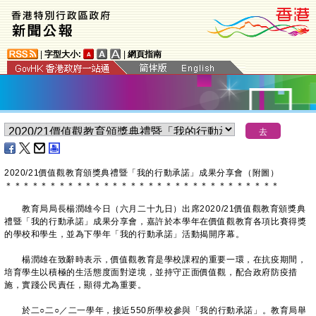
|
字型大小:
|
網頁指南
2020/21價值觀教育頒獎典禮暨「我的行動承諾」成果分享會（附圖）
＊
＊
＊
＊
＊
＊
＊
＊
＊
＊
＊
＊
＊
＊
＊
＊
＊
＊
＊
＊
＊
＊
＊
＊
＊
＊
＊
＊
＊
＊
＊
教育局局長楊潤雄今日（六月二十九日）出席2020/21價值觀教育頒獎典
禮暨「我的行動承諾」成果分享會，嘉許於本學年在價值觀教育各項比賽得獎
的學校和學生，並為下學年「我的行動承諾」活動揭開序幕。
楊潤雄在致辭時表示，價值觀教育是學校課程的重要一環，在抗疫期間，
培育學生以積極的生活態度面對逆境，並持守正面價值觀，配合政府防疫措
施，實踐公民責任，顯得尤為重要。
於二○二○／二一學年，接近550所學校參與「我的行動承諾」。教育局舉