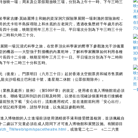
時放映一場；周末及公眾假期放映三場，分別為上午十一時、下午三時三
學家吉娜‧莫絲麗博士和她的資深洞穴探險隊展開一場刺激的冒險旅程，
哥的尤卡坦半島探尋陸上和水底的古老洞穴，透過收集歷經千年歲月的石
長四十分鐘，映期至明年三月三十一日。平日場次分別為下午三時三十分
午二時和六時三十分。
展開一場沉浸式科學之旅，在世界頂尖科學家的嚮導下參觀激光干涉儀重
型的機器——大型強子對撞機的內裏乾坤，了解科學家團隊如何利用各種
片長四十二分鐘，映期至明年三月三十一日。平日場次分別為下午二時和
為下午十二時三十分和五時。
（後座）。門票明日（六月三十日）起於香港太空館票房和城市售票網
九龍尖沙咀梳士巴利道十號，逢星期二休館（公眾假期除外）。
務及處所）規例》（第599F章）的規定，使用者在進入博物館前必須
姓名、聯絡電話和到訪的日期及時間，以便在出現確診個案時進行接觸者
場前預先下載「安心出行」流動應用程式，並在進館前利用「安心出行」
於登記程序需時，請預早到達，以免延誤參觀時間。
進入博物館的人士進場前須使用酒精搓手液和接受體溫檢測，並須佩戴自
十二歲以下兒童必須在成人陪同下才可進入博物館和展覽設施。有關節目
/zh_TW/web/spm/spacetheatre.html
，或致電二七二一 ○二二六查