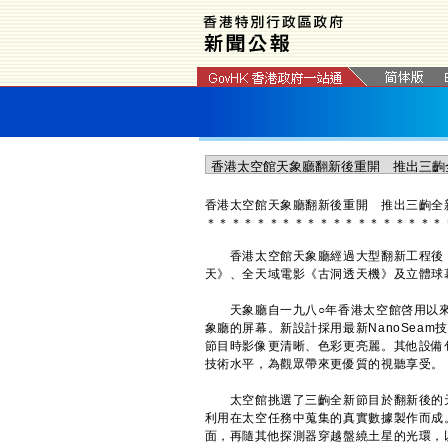
香港太空館天象廳翻新後重開 推出三齣全
＊
＊
＊
＊
＊
＊
＊
＊
＊
＊
＊
＊
＊
＊
＊
＊
＊
＊
＊
香港太空館天象廳經過大型翻新工程後，
天》、全天域電影《古洞透天機》及立體球
天象廳自一九八○年香港太空館啓用以來
象廳的屏幕。新設計採用最新NanoSea
節目時影像更清晰、色彩更亮麗。其他設備
技術水平，為觀眾帶來更優質的視聽享受。
太空館挑選了三齣全新節目於翻新後的天
利用在太空任務中蒐集的真實數據製作而成
面，再隨其他探測器穿越盤繞土星的光環，