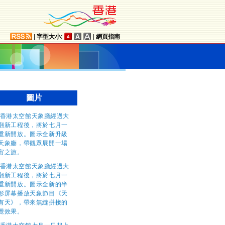
|
字型大小:
|
網頁指南
圖片