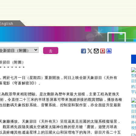
新節目（附圖）
＊
＊
＊
＊
＊
＊
＊
將於七月一日（星期四）重新開放，同日上映全新天象節目《天外有
幕電影《穹蒼解密3D》。
為觀眾帶來精彩體驗。是次翻新為歷年來最大規模，主要工程為更換天
m技術，令直徑二十三米的半球形屏幕可帶來無縫拼接的觀賞體驗，播放各種
包括數碼天象投影系統、音響系統、控制室和製作室，亦全面提升至最新
象廳播放。天象節目《天外有天》呈現逼真且壯麗的太陽系模擬場景，
。觀眾將先跟隨美國太空總署太陽神任務的登月艙「鷹號」遊覽月球表
以及俯瞰其他遙遠星球上的活躍火山和深埋地下的海洋。節目片長二十五