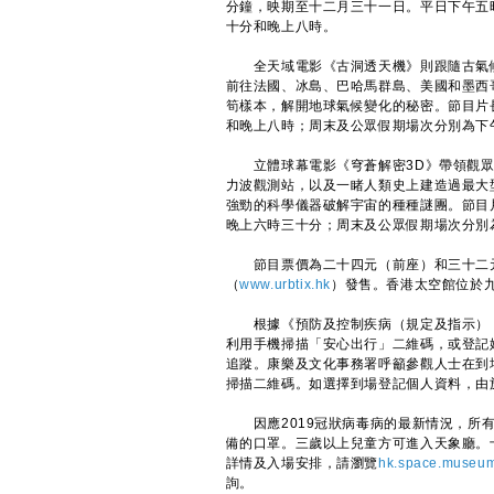
分鐘，映期至十二月三十一日。平日下午五
十分和晚上八時。
全天域電影《古洞透天機》則跟隨古氣候
前往法國、冰島、巴哈馬群島、美國和墨西
筍樣本，解開地球氣候變化的秘密。節目片
和晚上八時；周末及公眾假期場次分別為下
立體球幕電影《穹蒼解密3D》帶領觀眾
力波觀測站，以及一睹人類史上建造過最大
強勁的科學儀器破解宇宙的種種謎團。節目
晚上六時三十分；周末及公眾假期場次分別
節目票價為二十四元（前座）和三十二元
（
www.urbtix.hk
）發售。香港太空館位於
根據《預防及控制疾病（規定及指示）（業
利用手機掃描「安心出行」二維碼，或登記
追蹤。康樂及文化事務署呼籲參觀人士在到
掃描二維碼。如選擇到場登記個人資料，由
因應2019冠狀病毒病的最新情況，所有
備的口罩。三歲以上兒童方可進入天象廳。
詳情及入場安排，請瀏覽
hk.space.museum
詢。