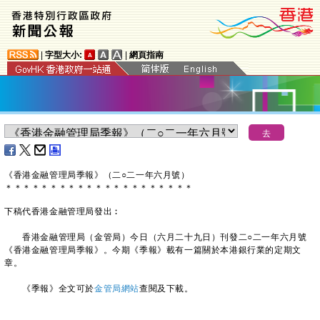
|
字型大小:
|
網頁指南
​《香港金融管理局季報》（二○二一年六月號）
＊
＊
＊
＊
＊
＊
＊
＊
＊
＊
＊
＊
＊
＊
＊
＊
＊
＊
＊
＊
＊
下稿代香港金融管理局發出︰
香港金融管理局（金管局）今日（六月二十九日）刊發二○二一年六月號
《香港金融管理局季報》。今期《季報》載有一篇關於本港銀行業的定期文
章。
《季報》全文可於
金管局網站
查閱及下載。