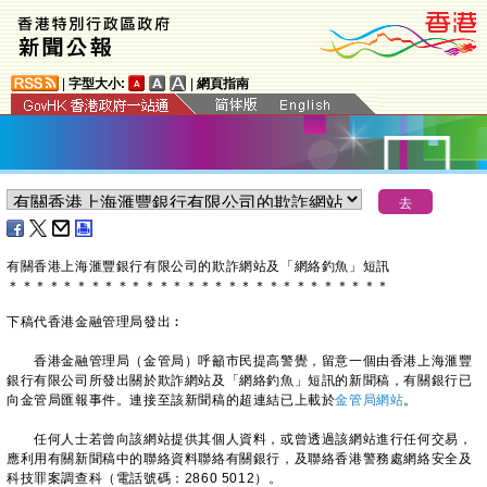
|
字型大小:
|
網頁指南
有關香港上海滙豐銀行有限公司的欺詐網站及「網絡釣魚」短訊
＊
＊
＊
＊
＊
＊
＊
＊
＊
＊
＊
＊
＊
＊
＊
＊
＊
＊
＊
＊
＊
＊
＊
＊
＊
＊
＊
＊
下稿代香港金融管理局發出︰
香港金融管理局（金管局）呼籲市民提高警覺，留意一個由香港上海滙豐
銀行有限公司所發出關於欺詐網站及「網絡釣魚」短訊的新聞稿，有關銀行已
向金管局匯報事件。連接至該新聞稿的超連結已上載於
金管局網站
。
任何人士若曾向該網站提供其個人資料，或曾透過該網站進行任何交易，
應利用有關新聞稿中的聯絡資料聯絡有關銀行，及聯絡香港警務處網絡安全及
科技罪案調查科（電話號碼：2860 5012）。