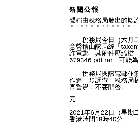
聲稱由稅務局發出的欺
＊
＊
＊
＊
＊
＊
＊
＊
＊
＊
＊
＊
＊
​稅務局今日（六月二
意聲稱由該局經「taxenf
詐電郵，其附件壓縮檔「Pendi
679346.pdf.rar」
稅務局與該電郵並無
作進一步調查。稅務局
高警覺，不要開啓。
完
2021年6月22日（星期
香港時間18時40分