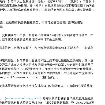
（對若干人士強制檢測）規例》（第599J章）（《規例》）下指明場
19冠狀病毒病核酸檢測。該《規例》亦要求所有確診個案密切接觸者的同住
接受2019冠狀病毒病核酸檢測。中心亦呼籲市民如有病徵，應立即求醫，
劃，並鼓勵市民盡快接種疫苗。市民可於疫苗接種計劃專題網站
情。
交接觸及外出用膳，如需外出應佩戴外科口罩及時刻注意手部衞生。中
，並考慮透過親友協助處理購物等日常生活所需。
常嚴峻，各地個案數字，包括涉及變異病毒株個案不斷上升，中心強烈
環境衞生，對預防個人受感染和防止病毒在社區擴散至為關鍵。個人層
交通工具或在人多擠迫的地方逗留時佩戴外科口罩，並必須時刻保持雙手
市民即使感染了2019冠狀病毒病，接種疫苗也可保護他們免於併發重症。
毒的機會。市民接種新冠疫苗更可產生群體免疫。中心呼籲市民盡早進行
.gov.hk/forms/index_tc.jsp）進行預約。」
排水渠管和定期把清水注入排水口（U型隔氣口）；如廁時亦要注重衞
。」
站」（
www.coronavirus.gov.hk
）發布與疫情相關的各項最新消息及健康
府資訊科技總監辦公室設立的「2019冠狀病毒病」WhatsApp熱線獲