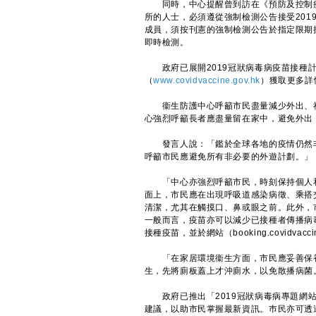
同時，中心提醒曾到訪在《預防及控制疾病
所的人士，必須遵從強制檢測公告接受20
成員，須按刊憲的強制檢測公告於指定限期
即時檢測。
政府已展開2019冠狀病毒病疫苗接種計
（
www.covidvaccine.gov.hk
）獲取更多詳
衞生防護中心呼籲市民盡量減少外出、社
心強烈呼籲長者應盡量留在家中，避免外出
發言人說：「鑑於全球各地的疫情仍然非
呼籲市民應避免所有非必要的外遊計劃。」
「中心亦強烈呼籲市民，時刻保持個人和
面上，市民應在出現呼吸道感染病徵、乘搭
清潔，尤其在觸摸口、鼻或眼之前。此外，
一般而言，疫苗亦可以減少已接種者傳播病
接種疫苗，並於網站（booking.covidvaccine
「在家居環境衞生方面，市民應妥善保養
生，先將廁板蓋上才沖廁水，以免散播病菌
政府已推出「2019冠狀病毒病專題網
建議，以助市民掌握最新資訊。巿民亦可透過政