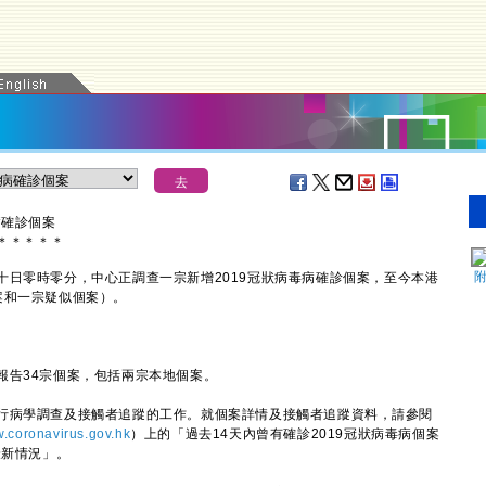
病確診個案
＊
＊
＊
＊
＊
零時零分，中心正調查一宗新增2019冠狀病毒病確診個案，至今本港
診個案和一宗疑似個案）。
告34宗個案，包括兩宗本地個案。
病學調查及接觸者追蹤的工作。就個案詳情及接觸者追蹤資料，請參閱
.coronavirus.gov.hk
）上的「過去14天內曾有確診2019冠狀病毒病個案
最新情況」。