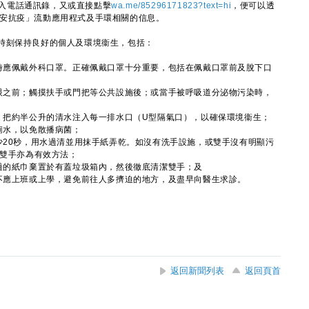
3存入電話通訊錄，又或直接點擊
wa.me/85296171823?text=hi
，便可以透
、「居安抗疫」流動應用程式及手環相關的信息。
刻保持良好的個人及環境衞生，包括：
留時應佩戴外科口罩。正確佩戴口罩十分重要，包括在佩戴口罩前及脫下口
或眼之前；觸摸扶手或門把等公共設施後；或當手被呼吸道分泌物污染時，
次）把約半公升的清水注入每一排水口（U型隔氣口），以確保環境衞生；
廁水，以免散播病菌；
少20秒，用水過清並用抹手紙弄乾。如沒有洗手設施，或雙手沒有明顯污
淨雙手亦為有效方法；
用過的紙巾棄置於有蓋垃圾箱內，然後徹底清潔雙手；及
，不應上班或上學，避免前往人多擠迫的地方，及盡早向醫生求診。
返回新聞列表
返回頁首