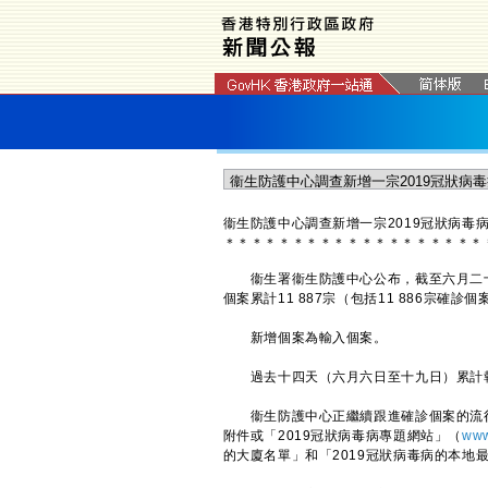
​衞生防護中心調查新增一宗2019冠狀病毒
＊
＊
＊
＊
＊
＊
＊
＊
＊
＊
＊
＊
＊
＊
＊
＊
＊
＊
＊
衞生署衞生防護中心公布，截至六月二十日
個案累計11 887宗（包括11 886宗確
新增個案為輸入個案。
過去十四天（六月六日至十九日）累計報
衞生防護中心正繼續跟進確診個案的流行
附件或「2019冠狀病毒病專題網站」（
www
的大廈名單」和「2019冠狀病毒病的本地