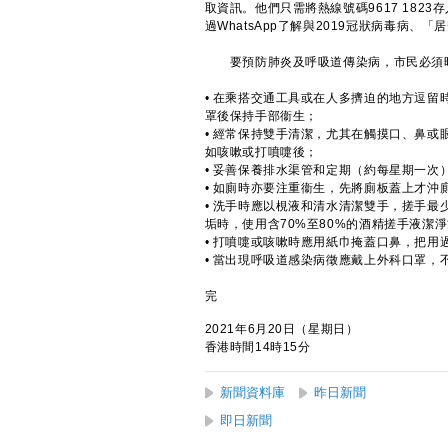
取資訊。他們只需將熱線號碼9617 182
過WhatsApp了解與2019冠狀病毒病
要預防肺炎及呼吸道傳染病，市民必須時
• 在乘搭交通工具或在人多擠迫的地方逗
罩後保持手部衞生；
• 經常保持雙手清潔，尤其在觸摸口、鼻
如咳嗽或打噴嚏後；
• 妥善保養排水渠管和定期（約每星期一
• 如廁時亦要注重衞生，先將廁板蓋上才沖
• 洗手時應以梘液和清水清潔雙手，搓手最
垢時，使用含70%至80%的酒精搓手液潔
• 打噴嚏或咳嗽時應用紙巾掩蓋口鼻，把
• 當出現呼吸道感染病徵應戴上外科口罩
完
2021年6月20日（星期日）
香港時間14時15分
新聞資料庫
昨日新聞
即日新聞