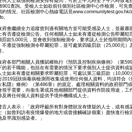
人士就強制檢測安排有疑問，可於上午九時至下午六時致電
75 6901查詢。受檢人士如欲前往個別社區檢測中心作檢測，可先
預約情況。社區檢測中心熱線電話見
www.communitytest.gov.hk/
fo
。
會繼續全力追蹤曾到過有關地方並可能受感染人士，並嚴肅
士有否遵從檢測公告。任何相關人士如未有遵從檢測公告即屬犯
額罰款5,000元，並會收到強制檢測令，要求該人士於指明期間
。不遵從強制檢測令即屬犯罪，並可處第四級罰款（25,000元）
月。
各部門相關人員獲賦權執行《預防及控制疾病條例》（第59
下的若干職能，包括在有需要的情況下要求個別人士提供資料或
人士如未有遵從相關要求即屬犯罪，可處以第三級罰款（10,000
行2019冠狀病毒病檢測而收集或使用任何個人資料，均須符合《
（私隱）條例》（第486章）的規定。處理相關資料的政府部門
會視乎需要，向衞生署或其他相關部門提供資料作防疫用途，工
涉及將任何個人資料提供予境外機構或人士。
人表示：「政府呼籲所有對身體狀況有懷疑的人士，或有感
士（如曾到訪有疫情爆發的地方或曾接觸確診個案）盡快進行檢
地及早識別感染者。」