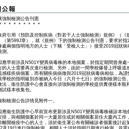
就強制檢測公告刊憲
＊
＊
＊
＊
＊
＊
＊
＊
＊
府引用《預防及控制疾病（對若干人士強制檢測）規例》（《
）（第599J章），就《規例》下的強制檢測公告刊憲，要求於指
身處兩個指明地方的人士（下稱「受檢人士」）接受2019冠狀病
檢測。
早前涉及N501Y變異病毒株的本地個案，於指定期間曾身處
方的人士需要再次進行檢測。另外，由於一間學校爆發上呼吸道
流感樣疾病個案，而有關疾病病徵與2019冠狀病毒病相似，為謹
該學校的指明級別亦被納入今日（六月十七日）的強制檢測公告
做法，衞生防護中心會直接向須強制檢測的學校提供糞便樣本瓶
測試樣本收集包。
檢測公告詳情見附件一。
衞生防護中心早前宣布更新涉及N501Y變異病毒株確診本地
安排，與相關個案於同一大廈居住或於相關個案居住大廈內工作
排離開檢疫中心的人士，須於衞生署公布有關確診者個案後計起
12及19日進行強制檢測，相關人士須於指明日期進行檢測，並需