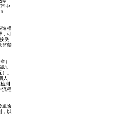
熱線
查詢中
zh-
跟進相
罪，可
內接受
及監禁
9章）
協助。
元）。
個人
或檢測
作流程
染風險
測，以