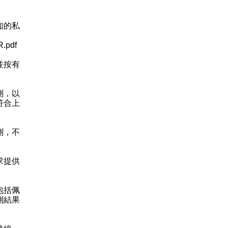
；
知的私
R.pdf
並按有
測，以
符合上
測，不
求提供
包括佩
測結果