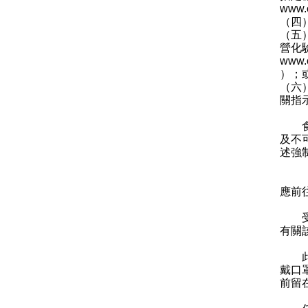
www.c
（四
（五
營化
www.c
）；
（六
關指
食物
及不
述強
「受
應前
受檢
有關
此外
戴口
前留