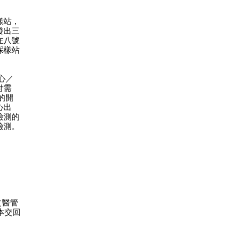
樣站，
發出三
在八號
採樣站
心／
付需
的開
心出
檢測的
檢測。
（醫管
本交回