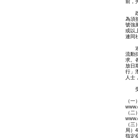
前，
政府
為須
號強
或以
連同
連同
流動
求。
放日
行」
人士
受檢
（一
www.c
（二
www.c
（三
局）
指定