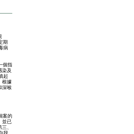
規
定期
毒病
一個指
感染及
慎起
。根據
和深喉
個案的
，並已
第三、
自我