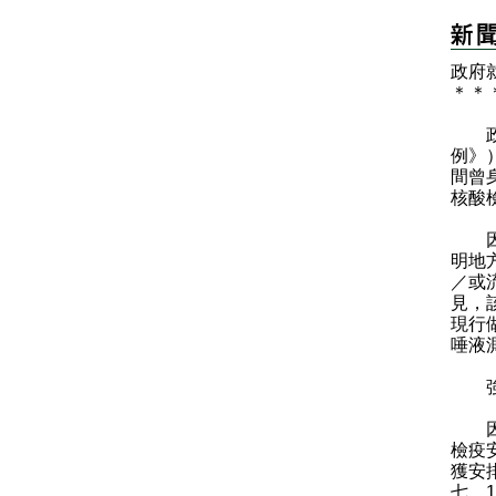
政府
＊
＊
​政
例》
間曾
核酸
因應
明地
／或
見，
現行
唾液
強制
因應
檢疫
獲安
七、