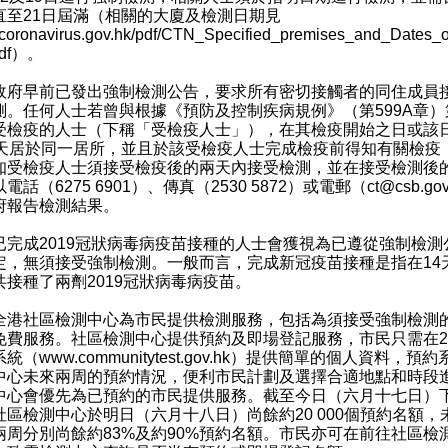
直至21日屆滿（相關的大廈及檢測日期見
oronavirus.gov.hk/pdf/CTN_Specified_premises_and_Dates_o
df
）。
早前已發出強制檢測公告，要求所有密切接觸者的同住成員
測。任何人士若曾與根據《預防及控制疾病規例》（第599A章）
受檢疫的人士（下稱「受檢疫人士」），在其檢疫開始之日或該
4天居於同一居所，並且於該受檢疫人士完成檢疫前得知有關檢疫
知受檢疫人士須接受檢疫後的兩天內接受檢測，並在接受檢測後
電話（6275 6901）、傳真（2530 5872）或電郵（ct@csb.gov
府報告檢測結果。
成2019冠狀病毒病疫苗接種的人士會獲視為已遵從強制檢測
定，無須接受強制檢測。一般而言，完成新冠疫苗接種是指在14
共接種了兩劑2019冠狀病毒病疫苗。
社區檢測中心為市民提供檢測服務，包括為須接受強制檢測
免費服務。社區檢測中心提供預約及即場登記服務，市民只需在2
系統（
www.communitytest.gov.hk
）提供簡單的個人資料，預約
中心未來兩周的預約情況，便利市民計劃及選擇合適地點和時段
中心會優先為已預約的市民提供服務。截至今日（六月十七日）
社區檢測中心於明日（六月十八日）尚餘約20 000個預約名額，
兩周分別尚餘約83%及約90%預約名額。市民亦可在前往社區檢