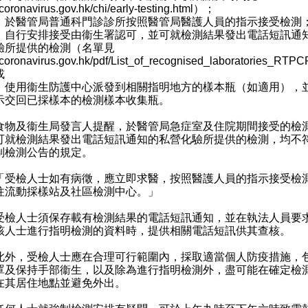
oronavirus.gov.hk/chi/early-testing.html
）；
）於醫管局普通科門診診所按照醫管局醫護人員的指示接受檢測
）自行安排接受由衞生署認可，並可就檢測結果發出電話短訊通
驗所提供的檢測（名單見
oronavirus.gov.hk/pdf/List_of_recognised_laboratories_RTPC
或
）使用衞生防護中心派發到相關指明地方的樣本瓶（如適用），
示交回已採樣本的檢測樣本收集瓶。
及衞生局發言人提醒，於醫管局急症室及住院期間接受的檢
可就檢測結果發出電話短訊通知的私營化驗所提供的檢測，均不
制檢測公告的規定。
檢人士如有病徵，應立即求醫，按照醫護人員的指示接受檢
往流動採樣站及社區檢測中心。」
人士須保存載有檢測結果的電話短訊通知，並在執法人員要
該人士進行指明檢測的資料時，提供相關電話短訊供其查核。
，受檢人士應在合理可行範圍內，採取適當個人防疫措施，
罩及保持手部衞生，以及除為進行指明檢測外，盡可能在確定檢
在其居住地點並避免外出。