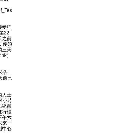
f_Tes
接受強
第22
日之前
，便須
的三天
.hk）
公告
天前已
的人士
4小時
系統顯
進行檢
下午六
未來一
測中心