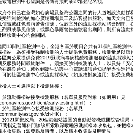
先致電檢測中心查詢是否尚有預約或即場登記名額。
今日已在荃灣如心廣場及荃灣公園之間的行人道增設流動採
接受強制檢測的如心廣場商場員工及訪客提供服務。如天文台已
風信號或紅色暴雨警告信號，位於室外的流動採樣站將會關閉。
上烈風或暴風信號，或黑色暴雨警告信號發出期間，則所有流動
社區檢測中心均會關閉。
13間社區檢測中心，全港各區於明日合共有31個社區檢測中
採樣站，為須接受強制檢測的人士提供免費服務，檢測量足以應
各區向公眾提供免費2019冠狀病毒病核酸檢測服務的流動採樣站
期及服務時間載於附件二。須接受強制檢測的人士，以及持「安
潛在感染通知，或收到衞生防護中心電話短訊通知提醒盡快進行
，可於社區檢測中心或流動採樣站（如服務對象適用）接受免費
人士可選擇以下檢測途徑：
）於流動採樣站接受檢測服務（名單及服務對象（如適用）見
oronavirus.gov.hk/chi/early-testing.html
）；
）於社區檢測中心接受檢測服務（名單見
ommunitytest.gov.hk/zh-HK
）；
）於121間郵政局、20個港鐵站設置的自動派發機或醫院管理局
47間指定普通科門診診所索取深喉唾液測試樣本收集包，並把樣
樣本收集點（派發點及時間，以及樣本收集點及時間見