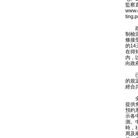
監察
www.c
ting.p
政府
制檢
條接
的1
在得
內，以
向政
已完
的規
經合
全港
提供
預約
示各
測。
時，
周及