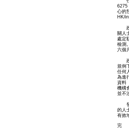
任何
62
心的
HK/in
政府
關人
處定
檢測
六個
政府
規例
任何
為進
資料
機構
並不
發言
的人
有效
完