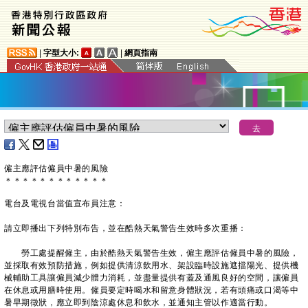
|
字型大小:
|
網頁指南
僱主應評估僱員中暑的風險
＊
＊
＊
＊
＊
＊
＊
＊
＊
＊
＊
＊
電台及電視台當值宣布員注意：
請立即播出下列特別布告，並在酷熱天氣警告生效時多次重播：
勞工處提醒僱主，由於酷熱天氣警告生效，僱主應評估僱員中暑的風險，
並採取有效預防措施，例如提供清涼飲用水、架設臨時設施遮擋陽光、提供機
械輔助工具讓僱員減少體力消耗，並盡量提供有蓋及通風良好的空間，讓僱員
在休息或用膳時使用。僱員要定時喝水和留意身體狀況，若有頭痛或口渴等中
暑早期徵狀，應立即到陰涼處休息和飲水，並通知主管以作適當行動。