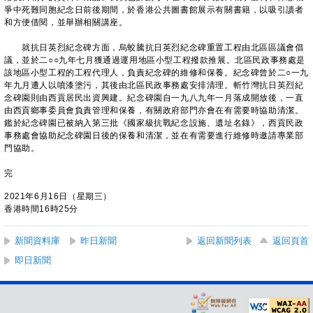
爭中死難同胞紀念日前後期間，於香港公共圖書館展示有關書籍，以吸引讀者
和方便借閱，並舉辦相關講座。
就抗日英烈紀念碑方面，烏蛟騰抗日英烈紀念碑重置工程由北區區議會倡
議，並於二○○九年七月獲通過運用地區小型工程撥款推展。北區民政事務處是
該地區小型工程的工程代理人，負責紀念碑的維修和保養。紀念碑曾於二○一九
年九月遭人以噴漆塗污，其後由北區民政事務處安排清理。斬竹灣抗日英烈紀
念碑園則由西貢居民出資興建。紀念碑園自一九八九年一月落成開放後，一直
由西貢鄉事委員會負責管理和保養，有關政府部門亦會在有需要時協助清潔。
鑑於紀念碑園已被納入第三批《國家級抗戰紀念設施、遺址名錄》，西貢民政
事務處會協助紀念碑園日後的保養和清潔，並在有需要進行維修時邀請專業部
門協助。
完
2021年6月16日（星期三）
香港時間16時25分
新聞資料庫
昨日新聞
返回新聞列表
返回頁首
即日新聞