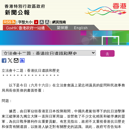
|
字型大小:
|
網頁指南
立法會十二題：香港抗日遺蹟和歷史
＊
＊
＊
＊
＊
＊
＊
＊
＊
＊
＊
＊
＊
＊
＊
＊
以下是今日（六月十六日）在立法會會議上梁志祥議員的提問和民政事務
局局長徐英偉的書面答覆：
問題：
據悉，由日軍佔領香港至日本投降期間，中國共產黨領導下的抗日游擊隊
東江縱隊港九獨立大隊一直與日軍周旋，並營救了不少文化精英和被俘虜的盟
軍，為抗日戰爭勝利作出重要貢獻。有意見指出，政府不太重視香港抗日歷史
和保育有關遺蹟，以致港人缺乏對有關歷史的認識。就此，政府可否告知本