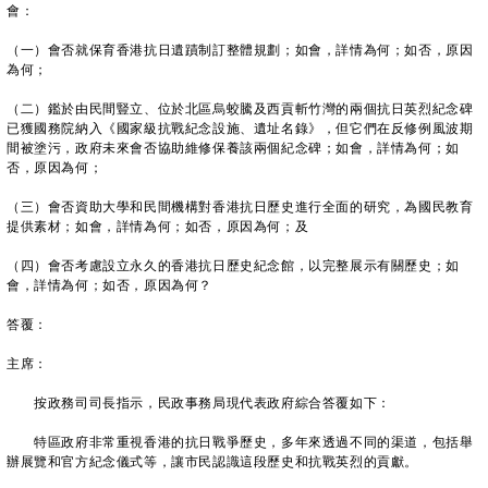
會：
（一）會否就保育香港抗日遺蹟制訂整體規劃；如會，詳情為何；如否，原因
為何；
（二）鑑於由民間豎立、位於北區烏蛟騰及西貢斬竹灣的兩個抗日英烈紀念碑
已獲國務院納入《國家級抗戰紀念設施、遺址名錄》，但它們在反修例風波期
間被塗污，政府未來會否協助維修保養該兩個紀念碑；如會，詳情為何；如
否，原因為何；
（三）會否資助大學和民間機構對香港抗日歷史進行全面的研究，為國民教育
提供素材；如會，詳情為何；如否，原因為何；及
（四）會否考慮設立永久的香港抗日歷史紀念館，以完整展示有關歷史；如
會，詳情為何；如否，原因為何？
答覆：
主席：
按政務司司長指示，民政事務局現代表政府綜合答覆如下：
特區政府非常重視香港的抗日戰爭歷史，多年來透過不同的渠道，包括舉
辦展覽和官方紀念儀式等，讓市民認識這段歷史和抗戰英烈的貢獻。