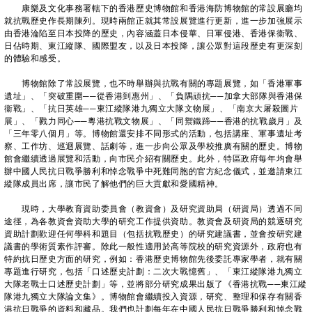
康樂及文化事務署轄下的香港歷史博物館和香港海防博物館的常設展廳均
就抗戰歷史作長期陳列。現時兩館正就其常設展覽進行更新，進一步加強展示
由香港淪陷至日本投降的歷史，內容涵蓋日本侵華、日軍侵港、香港保衞戰、
日佔時期、東江縱隊、國際盟友，以及日本投降，讓公眾對這段歷史有更深刻
的體驗和感受。
博物館除了常設展覽，也不時舉辦與抗戰有關的專題展覽，如「香港軍事
遺址」、「突破重圍──從香港到惠州」、「負隅頑抗──加拿大部隊與香港保
衞戰」、「抗日英雄──東江縱隊港九獨立大隊文物展」、「南京大屠殺圖片
展」、「戮力同心──粵港抗戰文物展」、「同禦鐵蹄──香港的抗戰歲月」及
「三年零八個月」等。博物館還安排不同形式的活動，包括講座、軍事遺址考
察、工作坊、巡迴展覽、話劇等，進一步向公眾及學校推廣有關的歷史。博物
館會繼續透過展覽和活動，向市民介紹有關歷史。此外，特區政府每年均會舉
辦中國人民抗日戰爭勝利和悼念戰爭中死難同胞的官方紀念儀式，並邀請東江
縱隊成員出席，讓市民了解他們的巨大貢獻和愛國精神。
現時，大學教育資助委員會（教資會）及研究資助局（研資局）透過不同
途徑，為各教資會資助大學的研究工作提供資助。教資會及研資局的競逐研究
資助計劃歡迎任何學科和題目（包括抗戰歷史）的研究建議書，並會按研究建
議書的學術質素作評審。除此一般性適用於高等院校的研究資源外，政府也有
特約抗日歷史方面的研究，例如：香港歷史博物館先後委託專家學者，就有關
專題進行研究，包括「口述歷史計劃：二次大戰憶舊」、「東江縱隊港九獨立
大隊老戰士口述歷史計劃」等，並將部分研究成果出版了《香港抗戰──東江縱
隊港九獨立大隊論文集》。博物館會繼續投入資源，研究、整理和保存有關香
港抗日戰爭的資料和藏品。我們也計劃每年在中國人民抗日戰爭勝利和悼念戰