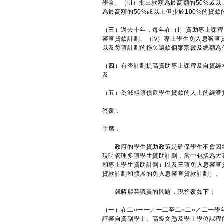
學金、（iii）批出款額為最高額的50%或
為最高額的50%或以上但少於100%的貸
（三）過去十年，每年在（i）資助專上課程
審查貸款計劃、（iv）專上學生免入息審
以及每項計劃的拖欠還款個案宗數及總額為
（四）有否計劃提高資助專上課程及自資經
及
（五）為減輕須償還學生貸款的人士的經濟
答覆：
主席：
政府的學生資助政策是確保學生不會因經
現時管理多項學生資助計劃，當中包括為大
和專上學生資助計劃）以及三項免入息審查
貸款計劃和擴展的免入息審查貸款計劃）。
就蔣麗芸議員的問題，現答覆如下：
（一）在二○一一／一二至二○二○／二一
評審自資副學士、高級文憑及學士學位課程