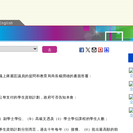
上蔣麗芸議員的提問和教育局局長楊潤雄的書面答覆：
帑支付的學生資助計劃，政府可否告知本會：
a）副學士學位、（b）高級文憑及（c）學士學位課程的學生人數；
生資助計劃分別而言，過去十年每年（i）接獲、（ii）批出最高額的助