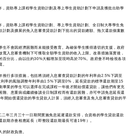
學年，資助專上課程學生資助計劃及專上學生資助計劃下申請及獲批出助學
學年，資助專上課程學生資助計劃、專上學生資助計劃、全日制大專學生免
款計劃及擴展的免入息審查貸款計劃下批出的貸款總額、拖欠還款個案數
學生不會因經濟困難而未能接受教育。為確保學生獲得適切的支援，政府
放寬入息審查機制下可獲取全額學生資助的收入上限。改善措施落實後，
的百分比，由以往約30%大幅增加至現時高於70%。政府會不時檢視各項
庭。
行多項措施，包括將須經入息審查貸款計劃的年利率由2.5%下調至
利率的風險調整年利率由1.5%下調至0%，延長貸款的標準還款期至15
剛畢業的學生可以選擇在完成課程一年後才開始償還貸款，讓他們有更充
困難、患重病或繼續修讀全日制課程而有還款困難，亦可申請免息延長還
○學年開始償還貸款的學生貸款人計算，須經入息審查及免入息審查貸款的平
二年三月三十一日期間實施免息延遲還款安排，合資格的學生貸款還款
還款期亦會相應延長（即整段還款期最長可達19年）。
人的財政負擔。