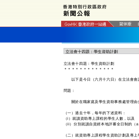
立法會十四題：學生資助計劃
＊
＊
＊
＊
＊
＊
＊
＊
＊
＊
＊
＊
＊
以下是今日（六月十六日）在立法會會議
問題：
關於在職家庭及學生資助事務處管理由公
（一）過去十年，每年的下述資料：
（i）就讀資助專上課程的學生人數，以及
（ii）分別就讀自資經本地評審全日制的（
（二）就資助專上課程學生資助計劃及專上學