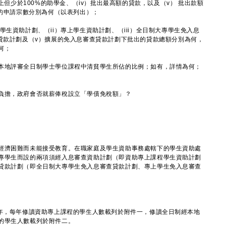
以上但少於100%的助學金、（iv）批出最高額的貸款，以及（v） 批出款額
款的申請宗數分別為何（以表列出）；
學生資助計劃、（ii）專上學生資助計劃、（iii）全日制大專學生免入息
查貸款計劃及（v）擴展的免入息審查貸款計劃下批出的貸款總額分別為何，
何；
本地評審全日制學士學位課程中清貧學生所佔的比例；如有，詳情為何；
負擔，政府會否就薪俸稅設立「學債免稅額」？
濟困難而未能接受教育。在職家庭及學生資助事務處轄下的學生資助處
專學生而設的兩項須經入息審查資助計劃（即資助專上課程學生資助計劃
貸款計劃（即全日制大專學生免入息審查貸款計劃、專上學生免入息審查
學年，每年修讀資助專上課程的學生人數載列於附件一，修讀全日制經本地
的學生人數載列於附件二。