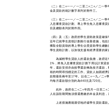
（二）在二○一一／一二至二○二○／二一
金及貸款的統計數字表列於附件三。
（三）在二○一一／一二至二○二○／二一
入息審查貸款計劃、專上學生免入息審查貸
目及總額表列於附件四。
（四）及（五）政府的學生資助政策是確保
近年已就學生資助計劃推行改善措施，包括
獲取全額資助的專上學生佔受資助學生總數
學生資助計劃，以加強支援有經濟需要的家
為減輕學生貸款人的還款負擔，政府近年推
1%，將免入息審查貸款計劃下用以計算貸款
年，還款安排亦由按季還款轉為按月還款，
裕的時間尋找穩定的工作。貸款人如因經濟
款期最長兩年至17年。以在二○一九／二
均每月還款額分別約為440元及720元。
此外，政府在二○二○年四月一日至二○二
人在該段期間無須償還應繳的本金及利息，
上述措施應能適切地紓緩學生貸款還款