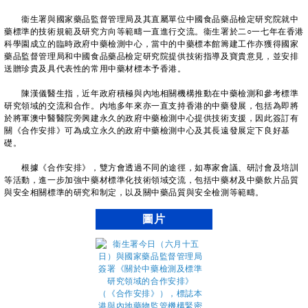
衞生署與國家藥品監督管理局及其直屬單位中國食品藥品檢定研究院就中
藥標準的技術規範及研究方向等範疇一直進行交流。衞生署於二○一七年在香港
科學園成立的臨時政府中藥檢測中心，當中的中藥標本館籌建工作亦獲得國家
藥品監督管理局和中國食品藥品檢定研究院提供技術指導及寶貴意見，並安排
送贈珍貴及具代表性的常用中藥材標本予香港。
陳漢儀醫生指，近年政府積極與內地相關機構推動在中藥檢測和參考標準
研究領域的交流和合作。內地多年來亦一直支持香港的中藥發展，包括為即將
於將軍澳中醫醫院旁興建永久的政府中藥檢測中心提供技術支援，因此簽訂有
關《合作安排》可為成立永久的政府中藥檢測中心及其長遠發展定下良好基
礎。
根據《合作安排》，雙方會透過不同的途徑，如專家會議、研討會及培訓
等活動，進一步加強中藥材標準化技術領域交流，包括中藥材及中藥飲片品質
與安全相關標準的研究和制定，以及關中藥品質與安全檢測等範疇。
圖片