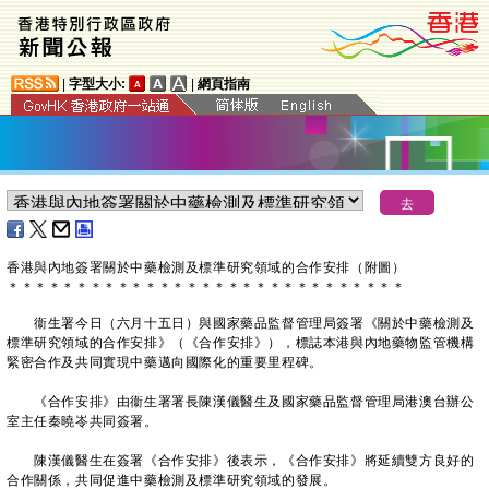
|
字型大小:
|
網頁指南
香港與內地簽署關於中藥檢測及標準研究領域的合作安排（附圖）
＊
＊
＊
＊
＊
＊
＊
＊
＊
＊
＊
＊
＊
＊
＊
＊
＊
＊
＊
＊
＊
＊
＊
＊
＊
＊
＊
＊
＊
衞生署今日（六月十五日）與國家藥品監督管理局簽署《關於中藥檢測及
標準研究領域的合作安排》（《合作安排》），標誌本港與內地藥物監管機構
緊密合作及共同實現中藥邁向國際化的重要里程碑。
《合作安排》由衞生署署長陳漢儀醫生及國家藥品監督管理局港澳台辦公
室主任秦曉岺共同簽署。
陳漢儀醫生在簽署《合作安排》後表示，《合作安排》將延續雙方良好的
合作關係，共同促進中藥檢測及標準研究領域的發展。