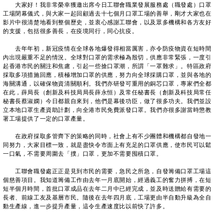
大家好！我非常榮幸獲邀出席今日工聯會職業發展服務處（職發處）口罩
工場閉幕儀式，與大家一起回顧過去十七個月口罩工場的善舉，剛才大家也在
影片中很清楚地看到整個歷史，並衷心感謝工聯會，以及眾多機構和各方友好
的支援，包括很多善長，在疫境同行，同心抗疫。
去年年初，新冠疫情在全球各地爆發得相當厲害，亦令防疫物資在短時間
內出現嚴重不足的情況。全球對口罩的需求極為殷切，供應非常緊張，一度引
起香港市民的關注和焦慮，引起一些搶口罩潮，所謂「一罩難求」。特區政府
採取多項措施回應，積極增加口罩的供應，努力向全球採購口罩，並與各地的
海關溝通，以確保物資清關順利。我們亦研發可重用的銅芯口罩，專家們全都
在此，薛局長（創新及科技局局長薛永恒）及常任秘書長（創新及科技局常任
秘書長蔡淑嫻）今日都親自來到，他們是幕後功臣，做了很多功夫。我們並設
立本地口罩生產資助計劃，向全港市民免費派發口罩。我們亦很多謝當時懲教
署工場提供了一定的口罩產量。
在政府採取多管齊下的策略的同時，社會上有不少團體和機構都自發地一
同努力，大家目標一致，就是盡快令市面上有充足的口罩供應，使市民可以鬆
一口氣，不需要周圍去「撲」口罩，更加不需要囤積口罩。
工聯會職發處正正是見到市民的需要，急民之所急，自發籌備口罩工場這
個慈善項目。我知道籌備工作由去年一月底開始，經過義工的奮力拼搏，在短
短半個月時間，首批口罩成品在去年二月中已經完成，並及時送贈給有需要的
長者、前線工友及基層市民。隨後在去年四月底，工場更由半自動升級為全自
動生產線，進一步提升產量，這令生產速度比以前快了許多。