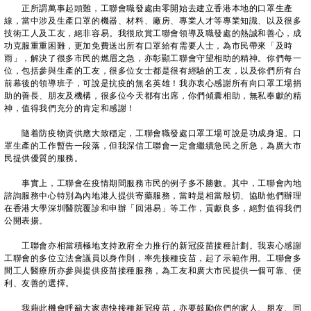
正所謂萬事起頭難，工聯會職發處由零開始去建立香港本地的口罩生產
線，當中涉及生產口罩的機器、材料、廠房、專業人才等專業知識、以及很多
技術工人及工友，絕非容易。我很欣賞工聯會領導及職發處的熱誠和善心，成
功克服重重困難，更加免費送出所有口罩給有需要人士，為市民帶來「及時
雨」，解決了很多市民的燃眉之急，亦彰顯工聯會守望相助的精神。你們每一
位，包括參與生產的工友，很多位女士都是很有經驗的工友，以及你們所有台
前幕後的領導班子，可說是抗疫的無名英雄！我亦衷心感謝所有向口罩工場捐
助的善長、朋友及機構，很多位今天都有出席，你們傾囊相助，無私奉獻的精
神，值得我們充分的肯定和感謝！
隨着防疫物資供應大致穩定，工聯會職發處口罩工場可說是功成身退。口
罩生產的工作暫告一段落，但我深信工聯會一定會繼續急民之所急，為廣大市
民提供優質的服務。
事實上，工聯會在疫情期間服務市民的例子多不勝數。其中，工聯會內地
諮詢服務中心特別為內地港人提供寄藥服務，當時是相當殷切、協助他們辦理
在香港大學深圳醫院覆診和申辦「回港易」等工作，貢獻良多，絕對值得我們
公開表揚。
工聯會亦相當積極地支持政府全力推行的新冠疫苗接種計劃。我衷心感謝
工聯會的多位立法會議員以身作則，率先接種疫苗，起了示範作用。工聯會多
間工人醫療所亦參與提供疫苗接種服務，為工友和廣大市民提供一個可靠、便
利、友善的選擇。
我藉此機會呼籲大家盡快接種新冠疫苗，亦要鼓勵你們的家人、朋友、同