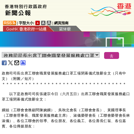
|
字型大小:
|
網頁指南
政務司司長出席工聯會職業發展服務處口罩工場閉幕儀式致辭全文（只有中
文）（附圖／短片）
＊
＊
＊
＊
＊
＊
＊
＊
＊
＊
＊
＊
＊
＊
＊
＊
＊
＊
＊
＊
＊
＊
＊
＊
＊
＊
＊
＊
＊
＊
＊
＊
＊
以下是政務司司長張建宗今日（六月五日）出席工聯會職業發展服務處口
罩工場閉幕儀式致辭全文：
嫻姐（工聯會會務顧問陳婉嫻）、吳秋北會長（工聯會會長）、黃國理事長
（工聯會理事長、職業發展服務處主席）、淑儀榮譽會長（工聯會榮譽會長林
淑儀）、各位工聯會的領導、各位朋友、各位義工、各位善長仁翁、各位嘉
賓、各位傳媒朋友：