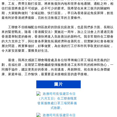
事、工友，齊齊主動打疫苗。將來恢復與內地和世界各地通關、通航之時，相
信打疫苗將會是不可或缺、必不可少的要求。我希望在未來三個月的關鍵時
期，大家能夠做到「全城起動、快打疫苗」，早日為香港築起免疫屏障，創造
最有利於香港經濟復蘇，百姓生活恢復正常的主要條件。
工聯會不但積極配合特區政府的防疫抗疫政策，也是我們多方面、長期以
來的緊密戰友。隨着《香港國安法》實施近一周年，加上立法會上月通過完善
香港選舉制度的條例，香港快將進入良政善治的新時代。我非常期待在工聯會
的大力支持之下，與社會各界聚焦拓展經濟和改善民生，切實解決社會各種深
層次問題，將實事做好，好事做實，為全港的打工仔和市民爭取更好的福祉，
令大家安居樂業，重獲美好生活。
最後，我再次感謝工聯會職發處及各位領導籌備口罩工場這有意義的計
劃，造福社群，並期望工聯會繼續發揮服務香港工友和市民的精神和熱心，一
同攜手協作，建設更美好的香港，向前邁進，再創輝煌。祝在座各位身體健
康、家庭幸福、工作愉快，最重要是未接種疫苗的盡早接種。
圖片