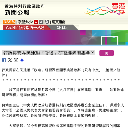
|
字型大小:
|
網頁指南
行政長官在民建聯「政道」研習課程開學典禮致辭（只有中文）（附圖／短
片）
＊
＊
＊
＊
＊
＊
＊
＊
＊
＊
＊
＊
＊
＊
＊
＊
＊
＊
＊
＊
＊
＊
＊
＊
＊
＊
＊
＊
＊
＊
＊
＊
＊
以下是行政長官林鄭月娥今日（六月五日）在民建聯「政道——治政理念
研習課程」開學典禮的致辭：
何靖副主任（中央人民政府駐香港特別行政區聯絡辦公室副主任）、譚耀宗人
大常委（全國人民代表大會常務委員會委員）、李慧琼主席（民建聯主席）、
各位民建聯朋友、各位研習班學員、各位在線上參加的教授：
大家早晨。我今天很高興能夠出席民建聯主辦的政道研習班課程的開幕