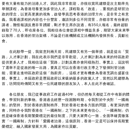
要有大量有能力的治港人才。因此我非常歡迎，亦很欣賞民建聯是次主動率先
舉辦課程，為香港培養更加多管治人才。課程取名「政道」，重視的是研習治
政的理念，以更高更廣的視角，啟發學員思考香港的治理方向，是非常之有意
義。我看過課程的內容也十分豐富，邀請到多位不同背景，亦都非常有份量的
講者，難怪報讀反應非常踴躍，剛才李主席亦說過，有350人報名，最終超額
錄取了70人，即在座各位。我相信各位會從課程中獲益良多，期望大家未來學
以致用，在香港的管治架構，不論是行政機關或立法機關內發揮所長，貢獻社
會。
在此順帶一提，我留意到兩天前，民建聯又有另一個舉措，就是提出「賢
路」人才庫計劃，我在此表示我們是非常歡迎。人才庫計劃為未來的特區政府
提供更多人才，我相信這個「賢路」計劃反應亦會同樣熱烈。事實上，這說明
了選舉不是從政的唯一出路，要真正可以在香港行政主導之下發揮到管治效
能，需要走進特區政府這個「熱廚房」，這樣才更有機會為香港烹調出盛宴佳
餚。事實上，本屆政府是歷屆政府以來吸納最多的政黨人才，當然以民建聯為
首，坊間現時傳聞又有另一位民建聯的朋友加入，本人在此不會確認。
各位朋友，我已從事政府工作超過40年，但仍然每天都從工作中有新的體
會，學習到新的事物。香港過去經歷一段困難時期，令我對於中央對「一國兩
制」的堅持、對於香港的憲制秩序、對於香港社會各方面的問題，有更深的體
會，同時亦令我對香港在「一國兩制」之下的未來更有信心。「一國兩制」仍
然是確保香港長期繁榮穩定的最佳制度，只要大家齊心一致，全面準確貫徹落
實「一國兩制」方針和「愛國者治港」這個原則，香港一定是可以保持長期繁
榮穩定、融入國家發展大局，為國家作出貢獻。