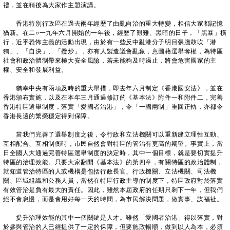
禮，並在稍後為大家作主題演講。
香港特別行政區在過去兩年經歷了由亂向治的重大轉變，相信大家都記憶
猶新。在二○一九年六月開始的一年後，經歷了艱難、黑暗的日子，「黑暴」橫
行，近乎恐怖主義的活動出現，由於有一些反中亂港分子明目張膽鼓吹「港
獨」、「自決」、「攬炒」，亦有人製造議會亂象，意圖藉選舉奪權，為特區
社會和政治體制帶來極大安全風險，若未能夠及時遏止，將會危害國家的主
權、安全和發展利益。
猶幸中央有兩項及時的重大舉措，即去年六月制定《香港國安法》，並在
香港頒布實施，以及在本年三月通過修訂的《基本法》附件一和附件二，完善
香港特區選舉制度，落實「愛國者治港」，令「一國兩制」重回正軌，亦都令
香港長遠的繁榮穩定得到保障。
當我們完善了選舉制度之後，令行政和立法機關可以重新建立理性互動、
互相配合、互相制衡時，市民自然會對特區的管治有更高的期望。事實上，當
日全國人大通過完善特區選舉制度的決定時，其中一個目標，就是要切實提升
特區的治理效能。只要大家翻開《基本法》的第四章，有關特區的政治體制，
就知道管治特區的人或機構是包括行政長官、行政機關、立法機關、司法機
關、區域組織和公務人員，當然在特區行政主導的制度下，特區政府對於落實
有效管治是負有最大的責任。因此，雖然本屆政府的任期只剩下一年，但我們
絕不會怠慢，而是會用好每一天的時間，為市民解決問題，做實事、謀福祉。
提升治理效能的其中一個關鍵是人才。雖然「愛國者治港」得以落實，對
於參與管治的人已經提供了一定的保障，但要施政暢順，做到以人為本，必須