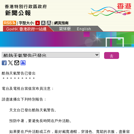
|
字型大小:
|
網頁指南
酷熱天氣警告已發出
＊
＊
＊
＊
＊
＊
＊
＊
＊
電台及電視台當值宣布員注意：
請盡速播出下列特別報告：
天文台已發出酷熱天氣警告。
預防中暑，要避免長時間在戶外活動。
如果要在戶外活動或工作，最好戴寬邊帽，穿淺色、寬鬆的衣服，盡量留