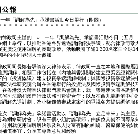
○二一年「調解為先」承諾書活動今日舉行（附圖）
＊
＊
＊
＊
＊
＊
＊
＊
＊
＊
＊
＊
＊
＊
＊
＊
＊
＊
＊
＊
＊
政司主辦的二○二一年「調解為先」承諾書活動今日（五月二
在網上舉行，以推動香港各界透過調解解決爭議，配合律政司致
展更廣泛使用調解的長期政策。活動吸引了逾1 300名來自全球1
轄區的不同界別人士參加。
司司長鄭若驊資深大律師表示，律政司一直在本地和國際層
推廣調解，相關工作包括在《內地與香港關於建立更緊密經貿關
下的《投資協議》建立投資爭端調解機制；與國際投資爭端解決
國際法律研究院合辦在香港舉行的投資法及國際投資爭端調解技
；在粵港澳大灣區法律部門聯席會議上，就「粵港澳大灣區調解
東省司法廳和澳門行政法務司緊密合作；以及在西九龍調解中心
案調解先導計劃，為小額錢債審裁處案件的爭議各方提供調解服
「調解為先」承諾書活動以「調解為先 立足未來」為主題
分為網絡研討會，設有三個小組討論環節，由多位具備不同專業
，分別就使用調解解決涉及私人財富有關的糾紛、醫療保健的糾
員補償事宜，分享其專業意見和經驗