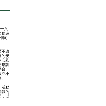
十八
力促進
4個司
面不遺
係的安
中心及
巧培訓
平台」
設立小
務。
。活動
知識的
紛，以