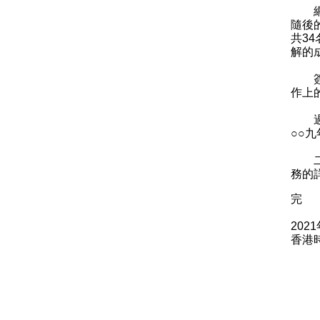
網絡
隨後
共3
解的
簽署
作上
過去
○○
二○
務的
完
202
香港時