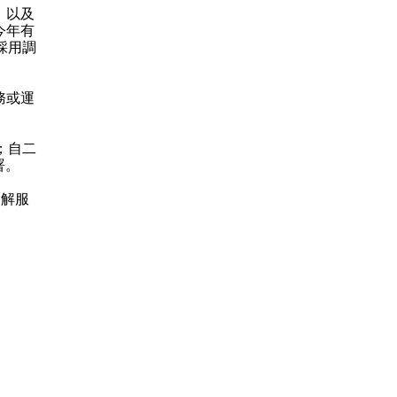
，以及
今年有
採用調
務或運
；自二
署。
調解服