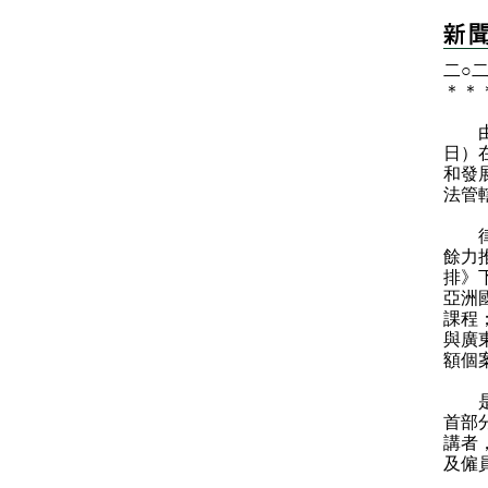
​二
＊
＊
由律
日）
和發
法管
律政
餘力
排》
亞洲
課程
與廣
額個
是次
首部
講者
及僱