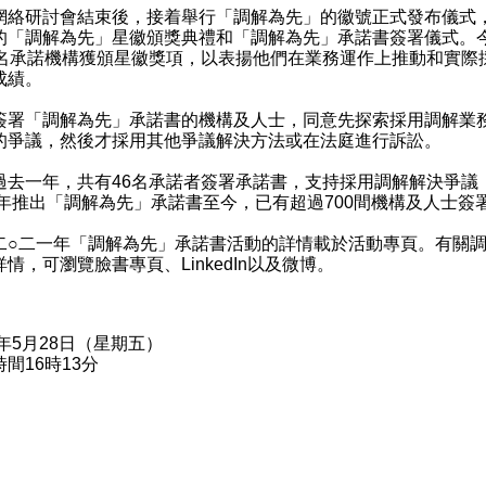
研討會結束後，接着舉行「調解為先」的徽號正式發布儀式
的「調解為先」星徽頒獎典禮和「調解為先」承諾書簽署儀式。
4名承諾機構獲頒星徽獎項，以表揚他們在業務運作上推動和實際
成績。
「調解為先」承諾書的機構及人士，同意先探索採用調解業
的爭議，然後才採用其他爭議解決方法或在法庭進行訴訟。
一年，共有46名承諾者簽署承諾書，支持採用調解解決爭議
九年推出「調解為先」承諾書至今，已有超過700間機構及人士簽
二一年「調解為先」承諾書活動的詳情載於
活動專頁
。有關
詳情，可瀏覽
臉書專頁
、
LinkedIn
以及
微博
。
1年5月28日（星期五）
間16時13分