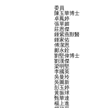
委員
陳玉華博士
卓鳳婷
張單媚
莊恩傑
鍾紫燕獸醫
鍾家佑
傅潔恩
鄺永銓
劉堅偉博士
劉漢傑
梁明堅
李國英
吳曼玲
吳圖新
彭玉婷
黃振球
甄華達
楊上進