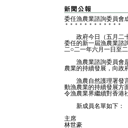
委任漁農業諮詢委員會
＊
＊
＊
＊
＊
＊
＊
＊
＊
＊
＊
＊
政府今日（五月二十
委任的新一屆漁農業諮
二○二一年六月一日至
漁農業諮詢委員會是
農業的持續發展，向政
漁農自然護理署發言
動漁農業的持續發展方
令漁農業界繼續對香港
新成員名單如下：
主席
林世豪