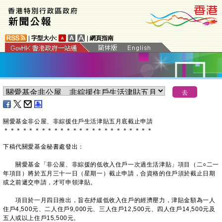
|
字型大小:
|
網頁指南
​關愛基金非公屋、非綜援住戶生活津貼五月底截止申請
＊
＊
＊
＊
＊
＊
＊
＊
＊
＊
＊
＊
＊
＊
＊
＊
＊
＊
＊
＊
＊
＊
＊
＊
下稿代關愛基金秘書處發出：
關愛基金「非公屋、非綜援的低收入住戶一次過生活津貼」項目（二○二一
年項目）將於五月三十一日（星期一）截止申請，合資格的住戶須於截止日期
或之前遞交申請，才可申領津貼。
項目於一月四日推出，旨在紓緩低收入住戶的經濟壓力，津貼金額為一人
住戶4,500元、二人住戶9,000元、三人住戶12,500元、四人住戶14,500元及
五人或以上住戶15,500元。