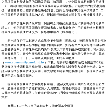
之前填妥夾附於通知信的回條及附錄（如適用），並交回曾協助有關住戶處理
二○二○年項目的申請的服務單位或秘書處以確認資格。在核實住戶的受惠資格
後，秘書處會發出核實資格結果通知信，並向合資格的申請住戶按其於二○二○
年項目時所選擇領取津貼的方式（即以銀行轉帳或抬頭支票）安排發放津貼。
如舊申請住戶的情況有變（例如有合資格的新成員及／或需轉換指定的申
請人），他們仍須填妥回條並寄回秘書處，秘書處會把住戶的資料轉交相關服
務單位以聯絡該住戶遞交另一份專用申請表（即表格1）。
新申請住戶可以郵寄方式或親身把申請表（即表格2）連同所有所需文件副
本交到就近居住地區協助推行項目的服務單位。如所有住戶成員均為60歲或以
上長者的住戶、所有住戶成員均為24歲或以下青年的住戶或無家者，可分別到
長者服務單位、青少年服務單位或接受無家者申請的服務單位遞交申請，截止
日期為五月三十一日。申請表及項目簡介可於基金網頁
（
www.communitycarefund.hk
）下載。鑑於部分服務單位或會因應2019冠
狀病毒病疫情調整其服務時間，秘書處建議申請人以郵寄方式遞交申請。如申
請人欲前往服務單位遞交申請，請先致電查詢單位的服務時間，服務單位或會
要求申請人先進行預約。
秘書處及服務單位會審核每份申請，包括核實資格及查閱所遞交的證明文
件，並會抽查部分申請進行家訪／入息審查。在審批申請後，秘書處會向申請
人發出申請結果通知信，並會向合資格的住戶以銀行轉帳或抬頭支票方式發放
津貼。
有關二○二一年項目的詳細資料，請參閱基金網頁