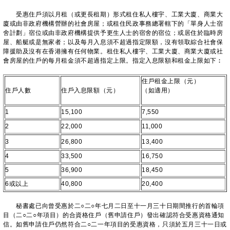
受惠住戶須以月租（或更長租期）形式租住私人樓宇、工業大廈、商業大
廈或由非政府機構營辦的社會房屋；或租住民政事務總署轄下的「單身人士宿
舍計劃」宿位或由非政府機構提供予更生人士的宿舍的宿位；或居住於臨時房
屋、船艇或是無家者；以及每月入息須不超過指定限額，沒有領取綜合社會保
障援助及沒有在香港擁有任何物業。租住私人樓宇、工業大廈、商業大廈或社
會房屋的住戶的每月租金須不超過指定上限。指定入息限額和租金上限如下︰
住戶租金上限（元）
住戶人數
住戶入息限額（元）
（如適用）
1
15,100
7,550
2
22,000
11,000
3
26,800
13,400
4
33,500
16,750
5
36,900
18,450
6或以上
40,800
20,400
秘書處已向曾受惠於二○二○年七月二日至十一月三十日期間推行的首輪項
目（二○二○年項目）的合資格住戶（舊申請住戶）發出確認符合受惠資格通知
信。如舊申請住戶仍然符合二○二一年項目的受惠資格，只須於五月三十一日或