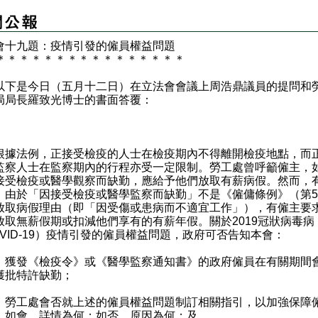
會十九題：疫情引發的僱員權益問題
＊
＊
＊
＊
＊
＊
＊
＊
＊
＊
＊
＊
＊
＊
＊
＊
是今日（五月十二日）在立法會會議上周浩鼎議員的提問和
局局長羅致光博士的書面答覆：
：
法例，正接受檢疫的人士在檢疫期內不得離開檢疫地點，而
監察人士在監察期內的行程亦受一定限制。勞工處曾呼籲僱主，
接受檢疫或醫學觀察而缺勤，應給予他們放取有薪病假。然而，
，由於「因接受檢疫或醫學監察而缺勤」不是《僱傭條例》（第5
放取病假理由（即「因受傷或患病而不適宜工作」），有僱主要
放取無薪假期或扣減他們享有的有薪年假。關於2019冠狀病毒病
OVID-19）疫情引發的僱員權益問題，政府可否告知本會：
）獲發《檢疫令》或《醫學監察通知書》的政府僱員在有關期間
獲批特許缺勤；
）勞工處會否就上述的僱員權益問題制訂相關指引，以加強保障
；如會，詳情為何；如否，原因為何；及