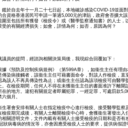
）鑑於自去年十一月二十七日起，本地確診感染COVID-19並面
的合資格香港居民可申請一筆過5,000元的津貼，政府會否擴大
範圍至包括所有獲發《檢疫令》或《醫學監察通知書》的人士，
蒙受的有關經濟損失；如會，詳情為何；如否，原因為何？
：
：
員的提問，經諮詢相關決策局後，我現綜合回覆如下：
《預防及控制疾病規例》（第599A章），如衞生主任有理由
是傳染病接觸者，該衞生主任可藉書面命令，對該人作檢疫，直
認為該人不再具傳染性為止；或衞生主任認為該項檢疫可由醫學
止。在檢疫期間，任何人不得在未獲衞生主任的書面准許下離開
所在的地方。違犯有關規定者即屬犯罪，一經定罪，可處罰款5,0
禁六個月。
署會安排有關人士在指定檢疫中心進行檢疫、接受醫學監察
在檢疫期完成後，有關人士離開檢疫中心時，會獲衞生署發出入
的相關證明文件，文件內載有有關人士接受檢疫的日期和是否有
19冠狀病毒病的情況等，亦會因應受檢疫人士的要求，提供病假證