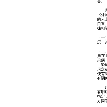
書。
另外
《外
的人
口罩
據相
（一
疫，
（二
員在
染病
工染
規定
使有
有關
此外
有明
指定
方同