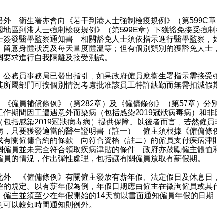
，衞生署亦會向《若干到港人士強制檢疫規例》（第599C章
國地區到港人士強制檢疫規例》（第599E章）下獲豁免接受強制
士簽發醫學監察通知書，相關豁免人士須依指示進行醫學監察，
、留意身體狀況及每天量度體溫等；但有個別類別的獲豁免人士
關要求進行自我隔離及接受測試。
）公務員事務局已發出指引，如果政府僱員應衞生署指示需接受
其所屬部門可按個別情況考慮批准該員工特許缺勤而無需扣減假
）《僱員補償條例》（第282章）及《僱傭條例》（第57章）分
工作期間因工遭遇意外而染病（包括感染2019冠狀病毒病）和非
（包括感染2019冠狀病毒病）提供保障。以後者而言，若然僱員
病，只要獲發適當的醫生證明書（註一），僱主須根據《僱傭條
或有關僱傭合約的條款，向符合資格（註二）的僱員支付疾病津
關僱員並未完全符合領取疾病津貼的條件，政府亦鼓勵僱主體恤
僱員的情況，作出彈性處理，包括讓有關僱員放取有薪假期。
，《僱傭條例》有關僱主發放有薪年假、法定假日及休息日
確的規定。以有薪年假為例，年假日期應由僱主在徵詢僱員或其
；僱主並須至少在年假開始的14天前以書面通知僱員年假的日期
意可以較短時間通知則例外。