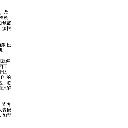
）及
檢疫
如佩戴
，須根
強制檢
期。
別就僱
因工
非因
例》的
貼。縱
和諒解
，皆各
代表後
，如雙