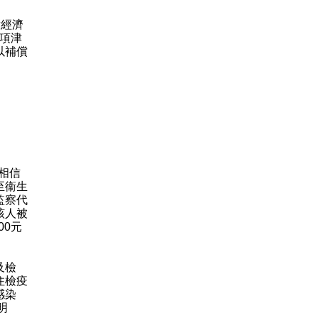
對經濟
該項津
以補償
相信
至衞生
監察代
該人被
00元
及檢
住檢疫
感染
明