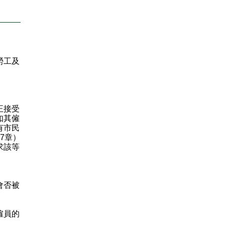
勞工及
正接受
如其僱
有市民
7章）
求該等
會否被
僱員的