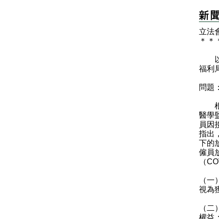
立法
＊
＊
以下
福利
問題
根據
醫學
員因
指出
下的
僱員
（C
（一
視為
（二
權益