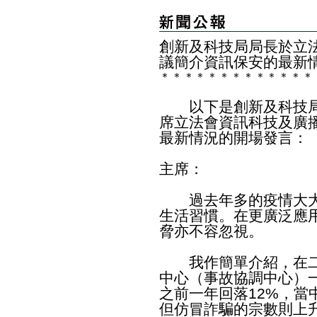
創新及科技局局長於立
議簡介資訊保安的最新
＊
＊
＊
＊
＊
＊
＊
＊
＊
＊
＊
＊
＊
以下是創新及科技局
席立法會資訊科技及廣
最新情況的開場發言：
主席：
過去年多的疫情大大
生活習慣。在更廣泛應
脅亦不容忽視。
我作簡單介紹，在二○
中心（事故協調中心）一
之前一年回落12%，當
但仿冒詐騙的宗數則上升