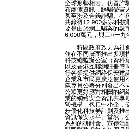
全球形勢相若。仿冒詐
布虛假資訊，誘騙受害
甚至涉及金錢詐騙。在
共錄得12 900多宗科
要是由於網上騙案的數字
6,000萬元，與二○一
特區政府致力為社會
並在不同層面推出多項
科技總監辦公室（資科
以及香港互聯網註冊管
行各業提供網絡保安建
企業和市民更廣泛使用
隱專員公署分別發出不
公眾更好應對相關的網
業的網絡安全資訊共享
營機構，包括中小企，
步優化科技券計劃及推
資訊保安水平。當然，
系列的研討會、宣傳活