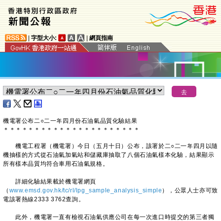
|
字型大小:
|
網頁指南
機電署公布二○二一年四月份石油氣品質化驗結果
＊
＊
＊
＊
＊
＊
＊
＊
＊
＊
＊
＊
＊
＊
＊
＊
＊
＊
＊
＊
＊
＊
​機電工程署（機電署）今日（五月十日）公布，該署於二○二一年四月以隨
機抽樣的方式從石油氣加氣站和儲藏庫抽取了八個石油氣樣本化驗，結果顯示
所有樣本品質均符合車用石油氣規格。
詳細化驗結果載於機電署網頁
（
www.emsd.gov.hk/tc/rl/lpg_sample_analysis_simple
），公眾人士亦可致
電該署熱線2333 3762查詢。
此外，機電署一直有檢視石油氣供應公司在每一次進口時提交的第三者獨