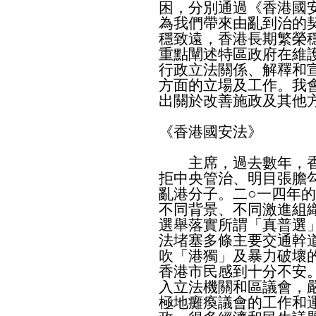
困，分別通過《香港國
為我們帶來由亂到治的
穩致遠，香港長期繁榮
重點闡述特區政府在維
行政立法關係、解釋和
方面的立場及工作。我
出關於改善施政及其他
《香港國安法》
主席，過去數年，香
拒中央管治、明目張膽
亂港分子。二○一四年
不同背景、不同激進組
選舉落實所謂「真普選
法堵塞多條主要交通幹
吹「港獨」及暴力破壞
香港市民感到十分不安
入立法機關和區議會，
極地癱瘓議會的工作和