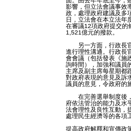
面。由去年年底至今，
影響，但立法會議事效
政，處理政府建議及多
日，立法會在本立法年
在審議12項政府提交的
1,521億元的撥款。
另一方面，行政長官
進行理性溝通。行政長
會會議（包括發表《施
詢時間），加強和議員
主席及副主席每星期都
對政府表現的意見及訴
議員的意見，令政府的
在完善選舉制度後，
府依法管治的能力及水
法會理性及良性互動，
處理民生經濟等的各項
提高政府解釋和宣傳政