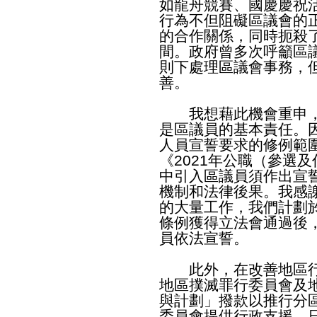
如龍舟競賽、國慶慶祝
行為不但阻礙區議會的
的合作關係，同時扼殺
間。政府曾多次呼籲區
則下處理區議會事務，
善。
我想藉此機會重申，
是區議員的基本責任。
人員宣誓要求的修例範
《2021年公職（參選
中引入區議員須作出宣
機制和法律後果。我感
的大量工作，我們計劃
條例獲得立法會通過後
員依法宣誓。
此外，在改善地區行
地區撲滅罪行委員會及
與計劃」撥款以推行分
委員會提供行政支援。