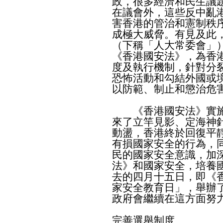
政，很多經濟和民生議
在議會外，這些反中亂
害香港的管治和憲制秩
成極大威脅。有見及此
（下稱「人大常委會」
《香港國安法》，為香
度及執行機制，針對分
恐怖活動和勾結外國或
以防範、制止和懲治危
《香港國安法》實施
來了立竿見影、定海神
動盪，香港終於回復平
有損國家安全的行為，
民的國家安全意識，加
法》和國家安全，培養
去的四月十五日，即《
家安全教育日」，舉辦
政府會繼續在這方面努
完善選舉制度