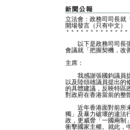
立法會：政務司司長就
開場發言（只有中文）
＊
＊
＊
＊
＊
＊
＊
＊
＊
＊
＊
＊
＊
以下是政務司司長張
會議就「把握契機，改
主席：
我感謝張國鈞議員提
以及陸頌雄議員提出的
的具體建議，反映特區
對政府在香港當前的整
近年香港面對前所未
獨」及暴力破壞的違法
政，更威脅「一國兩制
衝擊國家主權。就此，