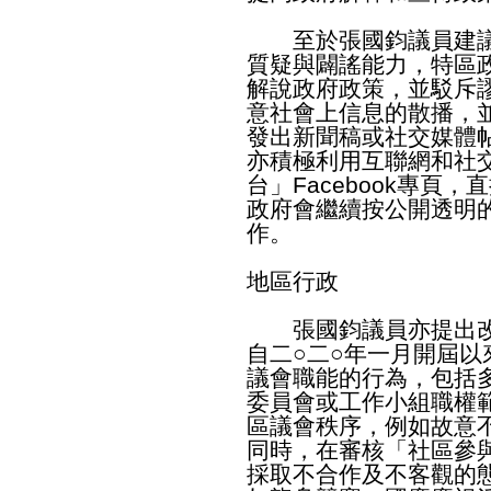
至於張國鈞議員建議
質疑與闢謠能力，特區
解說政府政策，並駁斥
意社會上信息的散播，
發出新聞稿或社交媒體
亦積極利用互聯網和社
台」Facebook專頁
政府會繼續按公開透明
作。
地區行政
張國鈞議員亦提出改
自二○二○年一月開屆
議會職能的行為，包括
委員會或工作小組職權
區議會秩序，例如故意
同時，在審核「社區參
採取不合作及不客觀的