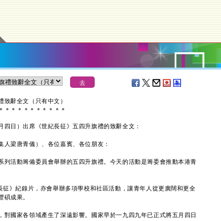
旗禮致辭全文（只有中文）
＊
＊
＊
＊
＊
＊
＊
＊
＊
＊
＊
月四日）出席《世紀長征》五四升旗禮的致辭全文：
集人梁唐青儀）、各位嘉賓、各位朋友：
列活動籌備委員會舉辦的五四升旗禮。今天的活動是籌委會推動本港青
征》紀錄片，亦會舉辦多項學校和社區活動，讓青年人從更廣闊和更全
豐碩成果。
對國家各領域產生了深遠影響。國家早於一九四九年已正式將五月四日