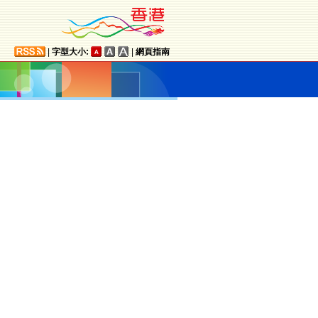
|
字型大小:
|
網頁指南