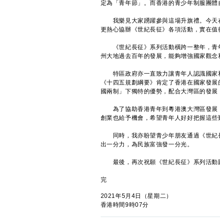
定為「青年節」。而香港的青少年制服團體
我樂見大家踴躍參與這場升旗禮。今天在
更熱心協辦《世紀長征》各項活動，實在值
《世紀長征》系列活動橫跨一整年，青年
州大地過去百年的發展，能夠增強國家觀念
特區政府亦一直致力讓青年人認識國家和
《十四五規劃綱要》肯定了香港在國家發展
國兩制」下獨特的優勢，配合大灣區的發展
為了協助香港青年到粵港澳大灣區發展，
創業也給予機會，希望青年人好好把握這些
同時，我亦盼望青少年朋友通過《世紀長
出一分力，為民族富強發一分光。
最後，再次祝願《世紀長征》系列活動
完
2021年5月4日（星期二）
香港時間9時07分