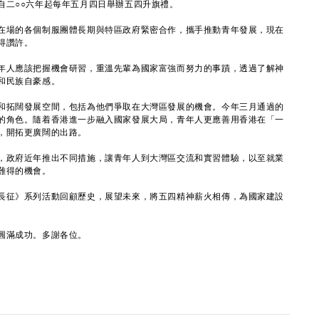
自二○○六年起每年五月四日舉辦五四升旗禮。
場的各個制服團體長期與特區政府緊密合作，攜手推動青年發展，現在
得讚許。
人應該把握機會研習，重溫先輩為國家富強而努力的事蹟，透過了解神
和民族自豪感。
拓闊發展空間，包括為他們爭取在大灣區發展的機會。今年三月通過的
的角色。隨着香港進一步融入國家發展大局，青年人更應善用香港在「一
，開拓更廣闊的出路。
政府近年推出不同措施，讓青年人到大灣區交流和實習體驗，以至就業
難得的機會。
征》系列活動回顧歷史，展望未來，將五四精神薪火相傳，為國家建設
圓滿成功。多謝各位。