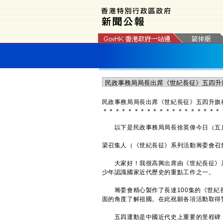
​民政事務局局長出席《世紀長征》五四升
＊
＊
＊
＊
＊
＊
＊
＊
＊
＊
＊
＊
＊
＊
＊
＊
＊
＊
＊
以下是民政事務局局長徐英偉今日（五
梁召集人（《世紀長征》系列活動籌委會召
大家好！我很高興出席由《世紀長征》系
少年認識國家近代歷史的重點工作之一。
籌委會精心製作了長達100集的《世紀長
面的角度了解祖國。在此祝願各項活動取得
五四運動是中國近代史上重要的里程碑，