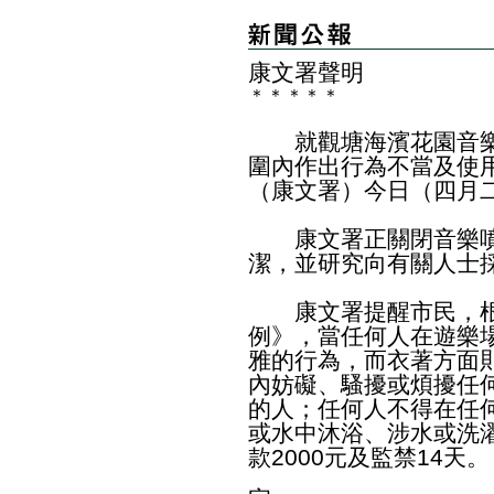
康文署聲明
＊
＊
＊
＊
＊
就觀塘海濱花園音樂
圍內作出行為不當及使
（康文署）今日（四月
康文署正關閉音樂噴
潔，並研究向有關人士
康文署提醒市民，根據
例》，當任何人在遊樂
雅的行為，而衣著方面
內妨礙、騷擾或煩擾任
的人；任何人不得在任
或水中沐浴、涉水或洗
款2000元及監禁14天。