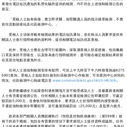
果發出電話短訊通知的私營化驗所提供的檢測，均不符合上述強制檢測公告的
規定。
「受檢人士如有病徵，應立即求醫，按照醫護人員的指示接受檢測，不應
前往流動採樣站及社區檢測中心。」
受檢人士須保存載有檢測結果的電話短訊通知，並在執法人員要求提供有
關該人士進行指明檢測的資料時，提供相關電話短訊供其查核。
此外，受檢人士應在合理可行範圍內，採取適當個人防疫措施，包括佩戴
口罩及保持手部衞生，以及除為進行指明檢測外，盡可能在確定檢測結果前留
在其居住地點並避免外出。
任何人士就強制檢測安排有疑問，可於上午九時至下午六時致電熱線6275
6901查詢。受檢人士如欲前往個別社區檢測中心作檢測，可先查詢中心的預約
情況。社區檢測中心熱線電話見
www.communitytest.gov.hk/zh-HK/info
。
政府會繼續全力追蹤曾到過有關地方並可能受感染人士，並嚴肅跟進相關
人士有否遵從檢測公告。任何相關人士如未有遵從檢測公告即屬犯罪，可處定
額罰款5,000元，並會收到強制檢測令，要求該人士於指明期間內接受檢測。
不遵從強制檢測令即屬犯罪，並可處第四級罰款（25,000元）及監禁六個月。
政府各部門相關人員獲賦權執行《預防及控制疾病條例》（第599章）規
例下的若干職能，包括在有需要的情況下要求個別人士提供資料或協助。任何
人士如未有遵從相關要求即屬犯罪，可處以第三級罰款（10,000元）。為進行