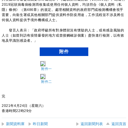
2019冠狀病毒病檢測而收集或使用任何個人資料，均須符合《個人資料（私
隱）條例》（第486章）的規定。處理相關資料的政府部門或檢測機構會視乎
需要，向衞生署或其他相關部門提供資料作防疫用途，工作流程並不涉及將任
何個人資料提供予境外機構或人士。
發言人表示：「政府呼籲所有對身體狀況有懷疑的人士，或有感染風險的
人士（如曾到訪有疫情爆發的地方或曾接觸確診個案）盡快進行檢測，以有效
地及早識別感染者。」
附件
附件一
附件二
完
2021年4月24日（星期六）
香港時間22時29分
新聞資料庫
昨日新聞
返回新聞列表
返回頁首