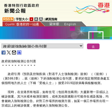
|
字型大小:
|
網頁指南
政府就強制檢測公告刊憲
＊
＊
＊
＊
＊
＊
＊
＊
＊
＊
＊
​政府引用《預防及控制疾病（對若干人士強制檢測）規例》（《規例》）
（第599J章），就《規例》下的強制檢測公告刊憲，要求於指定期間曾身處五
個指明地方的人士（下稱「受檢人士」）接受2019冠狀病毒病核酸檢測。
現時，在全港所有地區，如有住宅（包括商住兩用）大廈新增一宗或以上
確診個案、其污水樣本檢測呈陽性，或有其他因素顯示可能存在感染風險，均
會被納入強制檢測公告。針對工作場所的檢測方面，如某一個工作場所出現一
宗或以上的確診個案，便會被納入強制檢測公告。