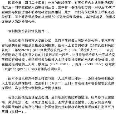
因應今日（四月二十四日）公布的確診個案，有三個符合上述準則的指明
地方及一間學校被納入強制檢測公告，當中有一個指明地方與一宗涉及N501Y
變種病毒株的源頭不明本地確診個案相關。此外，由於有學校爆發上呼吸道感
染個案，而上呼吸道感染的徵狀與2019冠狀病毒病相似，為謹慎起見，該學校
亦被納入強制檢測公告。
強制檢測公告詳情見附件一。
食物及衞生局發言人提醒公眾，政府早前已發出強制檢測公告，要求所有
密切接觸者的同住成員接受強制檢測。任何人士若曾與根據《預防及控制疾病
規例》（第599A章）第22條接受檢疫的人士（下稱「受檢疫人士」），在其
檢疫開始之日或該日之前的14天居於同一居所，並且於該受檢疫人士完成檢疫
前得知有關檢疫，便須在得知受檢疫人士須接受檢疫後的兩天內接受檢測，並
在接受檢測後的三天內，以電話（6275 6901）、傳真（2530 5872）或電郵
（ct@csb.gov.hk）向政府報告檢測結果。
政府今日已在灣仔告士打道花園（入境事務大樓外），為須接受強制檢測
人士增設流動採樣站。政府明日（四月二十五日）會在葵涌邨曉葵樓增設流動
採樣站，為須接受強制檢測人士提供服務。
位於九龍佐治五世紀念公園、油麻地鴉打街臨時遊樂場、旺角麥花臣遊樂
場、尖沙咀漢口道、尖東加連威老道、荃灣沙咀道遊樂場、元朗安興遊樂場、
天水圍天瑞體育館及屯門建生社區會堂的流動採樣站均會延長服務日期至五月
三日（星期一）。