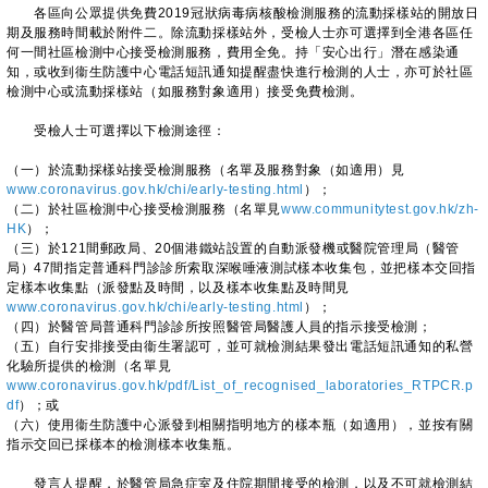
各區向公眾提供免費2019冠狀病毒病核酸檢測服務的流動採樣站的開放日
期及服務時間載於附件二。除流動採樣站外，受檢人士亦可選擇到全港各區任
何一間社區檢測中心接受檢測服務，費用全免。持「安心出行」潛在感染通
知，或收到衞生防護中心電話短訊通知提醒盡快進行檢測的人士，亦可於社區
檢測中心或流動採樣站（如服務對象適用）接受免費檢測。
受檢人士可選擇以下檢測途徑：
（一）於流動採樣站接受檢測服務（名單及服務對象（如適用）見
www.coronavirus.gov.hk/chi/early-testing.html
）；
（二）於社區檢測中心接受檢測服務（名單見
www.communitytest.gov.hk/zh-
HK
）；
（三）於121間郵政局、20個港鐵站設置的自動派發機或醫院管理局（醫管
局）47間指定普通科門診診所索取深喉唾液測試樣本收集包，並把樣本交回指
定樣本收集點（派發點及時間，以及樣本收集點及時間見
www.coronavirus.gov.hk/chi/early-testing.html
）；
（四）於醫管局普通科門診診所按照醫管局醫護人員的指示接受檢測；
（五）自行安排接受由衞生署認可，並可就檢測結果發出電話短訊通知的私營
化驗所提供的檢測（名單見
www.coronavirus.gov.hk/pdf/List_of_recognised_laboratories_RTPCR.p
df
）；或
（六）使用衞生防護中心派發到相關指明地方的樣本瓶（如適用），並按有關
指示交回已採樣本的檢測樣本收集瓶。
發言人提醒，於醫管局急症室及住院期間接受的檢測，以及不可就檢測結