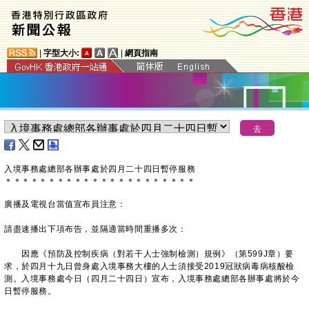
|
字型大小:
|
網頁指南
入境事務處總部各辦事處於四月二十四日暫停服務
＊
＊
＊
＊
＊
＊
＊
＊
＊
＊
＊
＊
＊
＊
＊
＊
＊
＊
＊
＊
＊
＊
廣播及電視台當值宣布員注意：
請盡速播出下項布告，並隔適當時間重播多次：
因應《預防及控制疾病（對若干人士強制檢測）規例》（第599J章）要
求，於四月十九日曾身處入境事務大樓的人士須接受2019冠狀病毒病核酸檢
測。入境事務處今日（四月二十四日）宣布，入境事務處總部各辦事處將於今
日暫停服務。