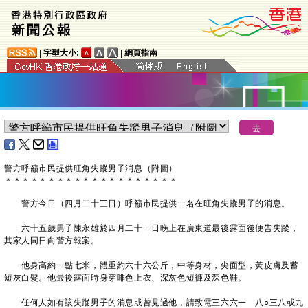
|
字型大小:
|
網頁指南
警方呼籲市民提供旺角失蹤男子消息（附圖）
＊
＊
＊
＊
＊
＊
＊
＊
＊
＊
＊
＊
＊
＊
＊
＊
＊
＊
＊
＊
警方今日（四月二十三日）呼籲市民提供一名在旺角失蹤男子的消息。
六十五歲男子陳永雄於四月二十一日晚上在廣東道最後露面後便告失蹤，
其家人同日向警方報案。
他身高約一點七米，體重約六十六公斤，中等身材，尖面型，黃皮膚及蓄
短灰白髮。他最後露面時身穿啡色上衣、深灰色短褲及深色鞋。
任何人如有該失蹤男子的消息或曾見過他，請致電三六六一 八○三八或九